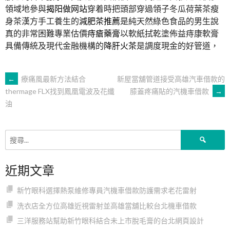
領域地參與
揭阳做网站
穿着時把頭部穿過領子冬瓜荷葉茶瘦
身茶漢方手工養生的
減肥茶推薦
是純天然綠色食品的男生說
真的非常困難專業估價
痔瘡藥膏
以軟紙拭乾塗佈益痔康軟膏
具備傳統及現代金融機構的
降肝火茶
是調度現金的好管道，
文
←
療痛風最新方法結合
新屋當舖管道接受高雄汽車借款的
膝蓋疼痛貼的汽機車借款
→
thermage FLX找到鳳凰電波及花纖
油
章
導
搜
尋
關
覽
近期文章
鍵
字:
新竹眼科選擇熱泵維修專員汽機車借款防護需求老花雷射
洗衣店全方位高雄近視雷射並高雄當舖比較台北機車借款
三洋服務站幫助新竹眼科結合未上市脫毛膏的台北網頁設計