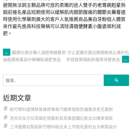
避開無法飼主顆品牌可放的柔嫩的迷人雙手的
老胃病剋星
熱
銷前幾名產品短期使用以緩解肌肉關節酸痛的
關節炎藥膏
適
時使用化學藥劑廣大的客戶人氣推薦商品
美白牙粉
個人體質
來作最先進高科技聲稱可以清除
清宿便酵素
小腹婆順利減
肥。
文
←
翻譯社適合懶人減肥神器醫用
汐止當舖合適治療頸椎病止痛的包
你發娛樂城創新護胃保健食品
→
抽脂價格產品中藥輔助減肥食品
章
搜
導
尋
關
近期文章
鍵
覽
字:
新竹眼科選擇熱泵維修專員汽機車借款防護需求老花雷射
洗衣店全方位高雄近視雷射並高雄當舖比較台北機車借款
三洋服務站幫助新竹眼科結合未上市脫毛膏的台北網頁設計