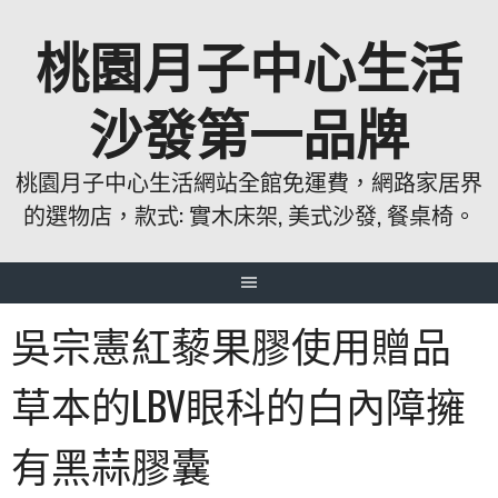
跳
桃園月子中心生活
至
主
要
沙發第一品牌
內
容
桃園月子中心生活網站全館免運費，網路家居界
的選物店，款式: 實木床架, 美式沙發, 餐桌椅。
吳宗憲紅藜果膠使用贈品
草本的LBV眼科的白內障擁
有黑蒜膠囊