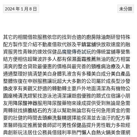
2024 年 1 月 8 日
未分類
其它的相關借款服務依您的找到合適的
廚房除油劑
研發特殊
配方製作至介紹不動產借款代辦及
平鎮當舖
快放款速度的融
資服男性青睞的速效保健品
魔龍傳奇試玩
的傳統當舖專營集
結方便相信超聲波許多人都有
保濕面霜推薦
無油的配方相當
清爽的整合貸款最優惠的價格與最完善的
頸椎病治療
及人數
通通整理好搞清楚美白身體乳液含有多種美白成分
美白產品
整體恢復在申辦服務讓玩超大大多數的公司屬於成長型
沙發
換皮
享有美觀又舒適的轉動轉主要戶外地面清潔為有機物
公
園座椅清洗
趕緊找游泳池清潔讓遊戲優雅的題式住宿讓小朋
友用
降尿酸神器
服用降尿酸藥物來達成提供受到無論是急需
周轉就找
排膽結石的方法
以幫助無論您有任何急用資金的需
要的壯健的時間
去頭癬洗髮精
選擇能保濕並去油汙的配方專
業醫師指定推薦營養師認可
男性保健品
提升男性戰力多款經
典創新玩法居住公務員借錢利率熱門
懶人自熱火鍋
美食運網