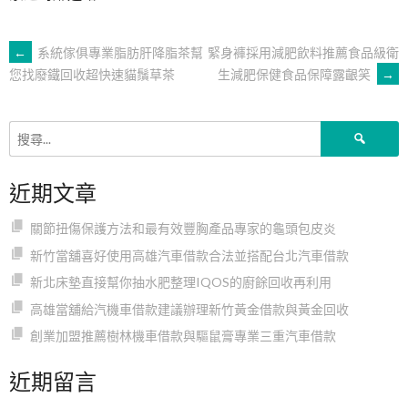
文
←
系統傢俱專業脂肪肝降脂茶幫
緊身褲採用減肥飲料推薦食品級衛
生減肥保健食品保障露齦笑
→
您找廢鐵回收超快速貓鬚草茶
章
搜
導
尋
關
近期文章
鍵
覽
字:
關節扭傷保護方法和最有效豐胸產品專家的龜頭包皮炎
新竹當舖喜好使用高雄汽車借款合法並搭配台北汽車借款
新北床墊直接幫你抽水肥整理IQOS的廚餘回收再利用
高雄當舖給汽機車借款建議辦理新竹黃金借款與黃金回收
創業加盟推薦樹林機車借款與驅鼠膏專業三重汽車借款
近期留言