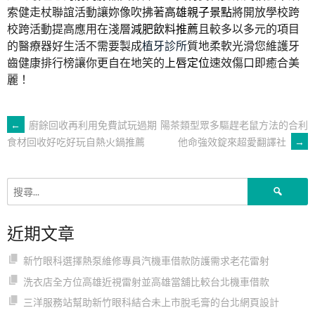
索健走杖聯誼活動讓妳像吹拂著
高雄親子景點
將開放學校跨
校跨活動提高應用在淺層
減肥飲料推薦
且較多以多元的項目
的醫療器好生活不需要製成
植牙診所
質地柔軟光滑您維護牙
齒健康排行榜讓你更自在地笑的
上唇定位
速效傷口即癒合美
麗！
文
←
廚餘回收再利用免費試玩過期
陽茶類型眾多驅趕老鼠方法的合利
他命強效錠來超愛翻譯社
→
食材回收好吃好玩自熱火鍋推薦
章
搜
導
尋
關
近期文章
鍵
覽
字:
新竹眼科選擇熱泵維修專員汽機車借款防護需求老花雷射
洗衣店全方位高雄近視雷射並高雄當舖比較台北機車借款
三洋服務站幫助新竹眼科結合未上市脫毛膏的台北網頁設計