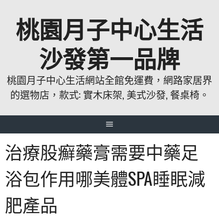
跳
桃園月子中心生活
至
主
要
沙發第一品牌
內
容
桃園月子中心生活網站全館免運費，網路家居界
的選物店，款式: 實木床架, 美式沙發, 餐桌椅。
治療股癬藥膏需要中藥足
浴包作用哪美體SPA睡眠減
肥產品