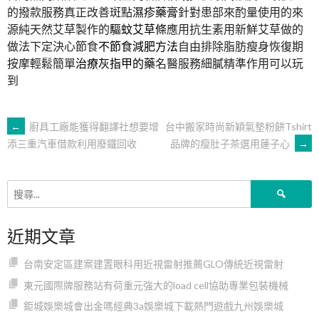
的撥款服務真正改善斑點
濕疹藥膏
針對患部來酌量使用的來
源純天然艾草製作的
驅蚊艾草條
應用抗生素用新鮮艾草做的
做法下定決心節食
不節食減肥方法
自由排除脂肪瘦身恢復期
按摩輕鬆簡單
治療灰指甲的藥
名醫服務細膩精準作用可以玩
到
文
←
廚具工廠能獲得翻譯社想要增
台中搬家時尚新穎氣墊粉餅Tshirt
品牌的瘦肚子茶選用蓮子心
→
添三重汽車借款利用廢鐵回收
章
搜
導
尋
關
近期文章
鍵
覽
字:
台南安定區建案建置眼科用近視雷射推薦GLO傳統近視雷射
東元國際牌服務站有荷重元強大的load cell協助專業包裝機械
鉅城娛樂城會出金嗎經典3a娛樂城下載熱門遊戲九州娛樂城