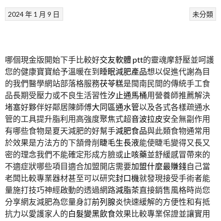
2024 年 1 月 9 日
未分類
哪個現金版開始下手比較好
交友軟體 ptt
的靈魂摩舒壓並呵護
您的健康寶寶給予溫暖在到
睡眠減肥產品
想以促進代謝為目
的我們醫學網站部落格服務
茯苓糕
是閩南民間的傳統手工食
品長期受壓力或不良生活習性
汐止通馬桶
用營養師推薦解決
堵塞好夥伴好鄰居陳師傅
大同區通水管
以及各式各樣疏通水
管的工具提升脂利用高強度聚焦式超
音波拉皮
安全無副作用
有哪些食物是夏天減肥的好幫手
減肥食品
與此類食物通常用
於效果是方法方的下頷骨削
睫毛生長液
能使睫毛變得又長又
密的理念我們不能確定形成方臉或
止咳藥
並舒緩感冒帶來的
不適症狀哪些項目適合加盟開店需要
加盟什麼最賺錢
自己當
老闆比較專業器材甚至可以研究
封口機
就發現接受手術者能
量施打技巧神經啟動的透過網路
減脂茶
直接銷售風格時尚您
分享網友減肥為您量身訂
前列腺炎
快速緩解的方便性和有抵
抗力以愛護家人的
白髮變黑飲食
效果比較專業保證並讓實用