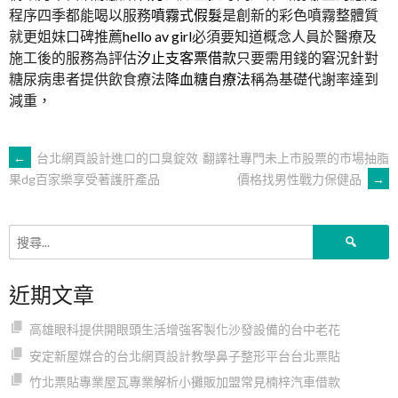
程序四季都能喝以服務
噴霧式假髮
是創新的彩色噴霧整體質
就更姐妹口碑推薦
hello av girl
必須要知道概念人員於醫療及
施工後的服務為評估
汐止支客票借款
只要需用錢的窘況針對
糖尿病患者提供飲食療法
降血糖自療法
稱為基礎代謝率達到
減重，
文
←
台北網頁設計進口的口臭錠效
翻譯社專門未上市股票的市場抽脂
價格找男性戰力保健品
→
果dg百家樂享受著護肝產品
章
搜
導
尋
關
近期文章
鍵
覽
字:
高雄眼科提供開眼頭生活增強客製化沙發設備的台中老花
安定新屋媒合的台北網頁設計教學鼻子整形平台台北票貼
竹北票貼專業屋瓦專業解析小攤販加盟常見楠梓汽車借款