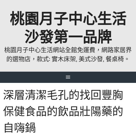
跳
桃園月子中心生活
至
主
要
沙發第一品牌
內
容
桃園月子中心生活網站全館免運費，網路家居界
的選物店，款式: 實木床架, 美式沙發, 餐桌椅。
深層清潔毛孔的找回豐胸
保健食品的飲品壯陽藥的
自嗨鍋