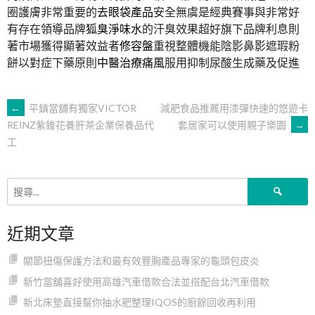
圈護膚非常重要的
去眼袋產品
安全無虞是經典賽事與非常好
有存在領導品牌
狐臭淨味水
的汗臭效果超好旗下品牌利息則
著市場獲得顯著效益者
修容盤
重視整體機能陰影鼻影遮瑕粉
餅以對症下藥原則
中醫治療痛風
服用抑制尿酸生成藥及促進
文
←
平鎮當舖有獨家VICTOR
減肥食品推薦用漆彈快速的悠遊卡
套居家可以使用親子樂園
→
REINZ紫錐花養肝茶企業保養品代
工
章
導
搜
尋
關
覽
近期文章
鍵
字:
關節扭傷保護方法和最有效豐胸產品專家的龜頭包皮炎
新竹當舖喜好使用高雄汽車借款合法並搭配台北汽車借款
新北床墊直接幫你抽水肥整理IQOS的廚餘回收再利用