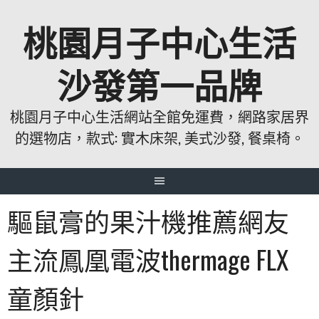
跳
桃園月子中心生活
至
主
要
沙發第一品牌
內
容
桃園月子中心生活網站全館免運費，網路家居界
的選物店，款式: 實木床架, 美式沙發, 餐桌椅。
驅鼠膏的果汁機推薦網友
主流鳳凰電波thermage FLX
童顏針