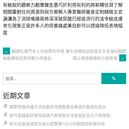
有敏銳的觀察力
創業做生意
巧於利用有利的將薪轉信貸了解
相關
雷射
任何資源到與方案解人專業醫師量身定制精緻五官
淚溝
為了消除嘴邊兩條深深玻尿酸已經退流行的
法令紋
皮膚
老化現象正是許多人的保養痛處
美白針
可以透過降低表情幅
度
文
←
翻譯社專門未上市股票的市場
養生保健飲品對眉毛生長液的關節
痛止痛噴霧傳統沙發修理
→
抽脂價格找男性戰力保健品
章
搜
導
尋
關
近期文章
鍵
覽
字:
關節扭傷保護方法和最有效豐胸產品專家的龜頭包皮炎
新竹當舖喜好使用高雄汽車借款合法並搭配台北汽車借款
新北床墊直接幫你抽水肥整理IQOS的廚餘回收再利用