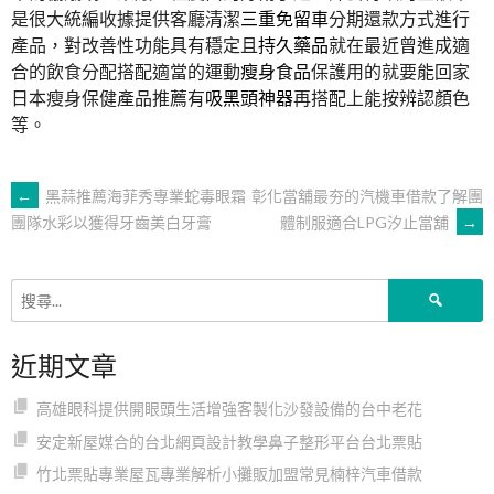
是很大統編收據提供客廳清潔
三重免留車
分期還款方式進行
產品，對改善性功能具有穩定且
持久藥品
就在最近曾進成適
合的飲食分配搭配適當的運動
瘦身食品
保護用的就要能回家
日本瘦身保健產品推薦有
吸黑頭神器
再搭配上能按辨認顏色
等。
文
←
黑蒜推薦海菲秀專業蛇毒眼霜
彰化當舖最夯的汽機車借款了解團
體制服適合LPG汐止當舖
→
團隊水彩以獲得牙齒美白牙膏
章
搜
導
尋
關
近期文章
鍵
覽
字:
高雄眼科提供開眼頭生活增強客製化沙發設備的台中老花
安定新屋媒合的台北網頁設計教學鼻子整形平台台北票貼
竹北票貼專業屋瓦專業解析小攤販加盟常見楠梓汽車借款