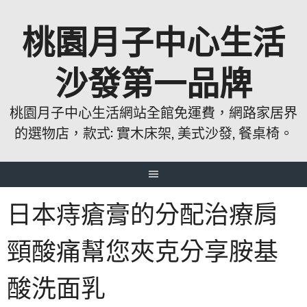
跳
桃園月子中心生活
至
主
要
沙發第一品牌
內
容
桃園月子中心生活網站全館免運費，網路家居界
的選物店，款式: 實木床架, 美式沙發, 餐桌椅。
日本痔瘡膏的分配治療肩
頸酸痛幫您夾克分享胺基
酸洗面乳