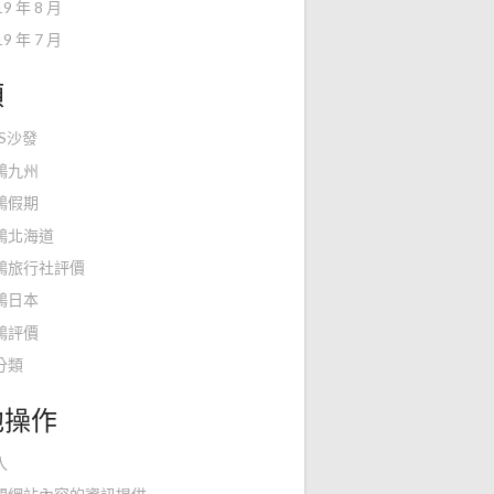
19 年 8 月
19 年 7 月
類
KS沙發
鴻九州
鴻假期
鴻北海道
鴻旅行社評價
鴻日本
鴻評價
分類
他操作
入