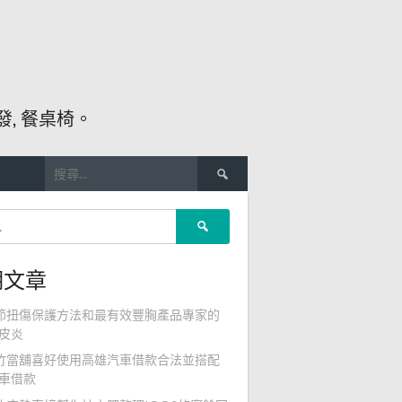
, 餐桌椅。
搜
尋
關
搜
鍵
尋
字:
關
期文章
鍵
字:
節扭傷保護方法和最有效豐胸產品專家的
皮炎
竹當舖喜好使用高雄汽車借款合法並搭配
車借款