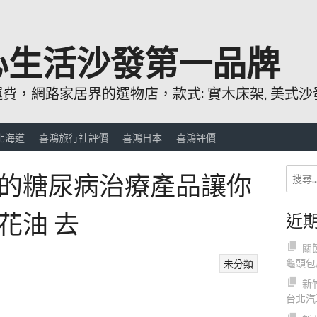
心生活沙發第一品牌
，網路家居界的選物店，款式: 實木床架, 美式沙發
北海道
喜鴻旅行社評價
喜鴻日本
喜鴻評價
的糖尿病治療產品讓你
花油 去
近
關
龜頭包
未分類
新
台北汽