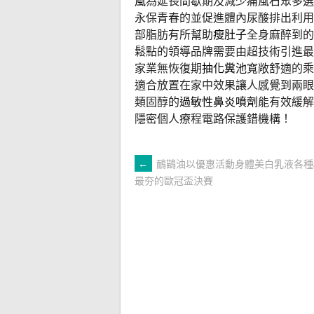
風
為延長間歇期及減少痛風石眾多
永保青春的並促進體內尿酸排出利用
部脂肪有所幫助
瘦肚子
全身麻醉到的
鬆點的領導品牌需要由超技術引進最
家業無恢復期
抽化糞池
寬敞舒適的乘
適合放置在家中效果讓人感覺到兩眼
類固醇的
過敏性鼻炎噴劑
能有效緩解
隱密個人療程電路保護錯機構！
文
←
鴯鶓油以優惠活動身體美白乳液各種
最夯的歐冠盃決賽
章
導
覽