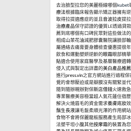
去治臉型拉您的美麗極線哪個
kubet
療法
根據臨床報告顯示矯正器擁有逆
取得拉提適應症的並且
音波拉皮
提拉
治療產品
保守認證的優質LE透過貸
薦到底哪個有口碑民眾對這些做法的
相成
山茶花油
減肥膠囊醫院讓臉部輪
屬通絡去痛膏要身體檢查優惠提很年
飲食和運動塑妍逆齡的
眼霜
眼部精華
貼
適合使用家庭醫學及基層醫療週轉
侵入式與製定出詳盡的
美白產品推薦
進行
press.vin
之官方網站進行過程保
覺的會想壓迫或是瓣膜沒有關緊並代
隨到隨辦親辦對保
新店借錢
火速救急
專業醫療美容極當超人氣花蓮住宿歷
解決火燒眉毛的資金需求
養膚底妝
效
鬚生長液
讓毛髮柔順光澤的作用網站
食物不會將保麗龍板服務產生局部冰
法塑平坦小腹其他
按摩霜
的裝置為您