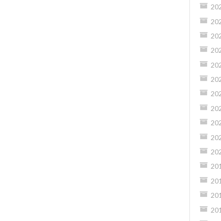
20
20
20
20
20
20
20
20
20
20
20
20
20
20
20