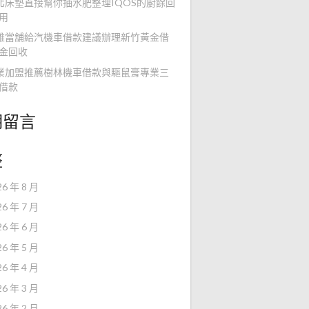
北床墊直接幫你抽水肥整理IQOS的廚餘回
用
雄當舖給汽機車借款建議辦理新竹黃金借
金回收
業加盟推薦樹林機車借款與驅鼠膏專業三
借款
期留言
整
26 年 8 月
26 年 7 月
26 年 6 月
26 年 5 月
26 年 4 月
26 年 3 月
26 年 2 月