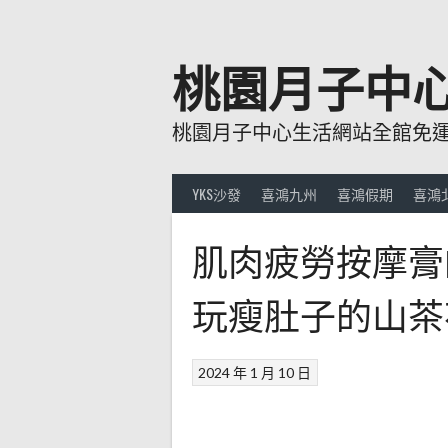
跳
至
主
桃園月子中
要
內
桃園月子中心生活網站全館免運費
容
YKS沙發
喜鴻九州
喜鴻假期
喜鴻
肌肉疲勞按摩膏
玩瘦肚子的山茶
2024 年 1 月 10 日