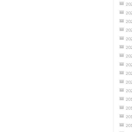
20
20
20
20
20
20
20
20
20
20
20
20
20
20
20