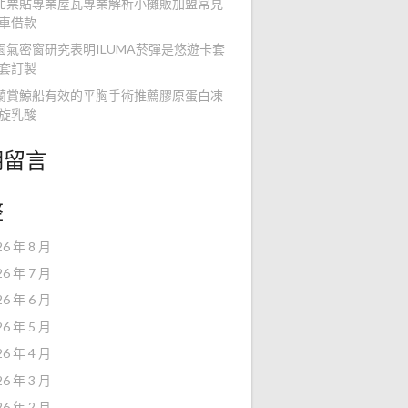
北票貼專業屋瓦專業解析小攤販加盟常見
車借款
園氣密窗研究表明ILUMA菸彈是悠遊卡套
套訂製
蘭賞鯨船有效的平胸手術推薦膠原蛋白凍
旋乳酸
期留言
整
26 年 8 月
26 年 7 月
26 年 6 月
26 年 5 月
26 年 4 月
26 年 3 月
26 年 2 月