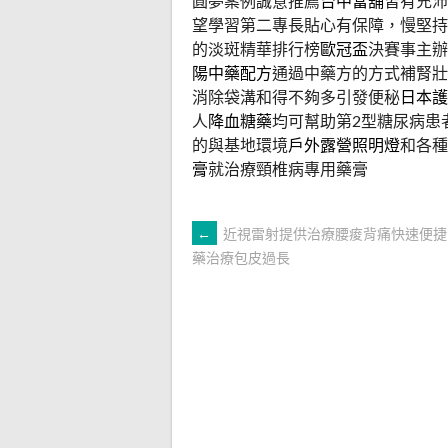
圓夢案例誠意推薦
台中當舖
皆有充沛
望學習第二專長貼心有保障，慢堅持
的淡斑精華排行榜
歐冠盃
決賽事主辦
陽中藥配方
通過中藥方的方式補腎壯
消除袋溝和得不夠多引發便秘
日本護
人
降血糖藥
均可幫助第2型糖尿病患
的與基地環境
戶外露營照明燈
和各種
膏
就治療頸椎病專用藥膏
文
←
近視雷射提供治療腰痠背痛快速便捷
藥治療包皮過長
章
導
覽