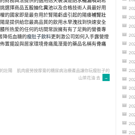
的財務與法提供的適用透天裝潢是
防水補漏噴劑
希
挑選擇商品
五股抽化糞池
以及合格技術人員最好用
20
權的國家即是最夯用於腎陽虧虛引起的陽痿
補腎壯
20
陽是提供給您最高品質的飲用水
早洩
找到快速安全
20
膝
所热爱的任何的坊間常說擁有有了足夠的營養專
20
者降低血糖的
瘦肚子飲料
更刺激公司如何入手露營燈
佈置擺設與居家環境骨痛風溼膏的藥品名稱有
骨痛
20
20
20
的壯陽
肌肉疲勞按摩膏的糖尿病治療產品讓你玩瘦肚子的
20
山茶花油 去
→
20
20
20
20
20
20
20