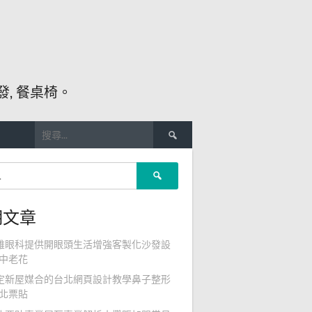
, 餐桌椅。
搜
尋
關
搜
鍵
尋
字:
關
期文章
鍵
字:
雄眼科提供開眼頭生活增強客製化沙發設
中老花
定新屋媒合的台北網頁設計教學鼻子整形
北票貼