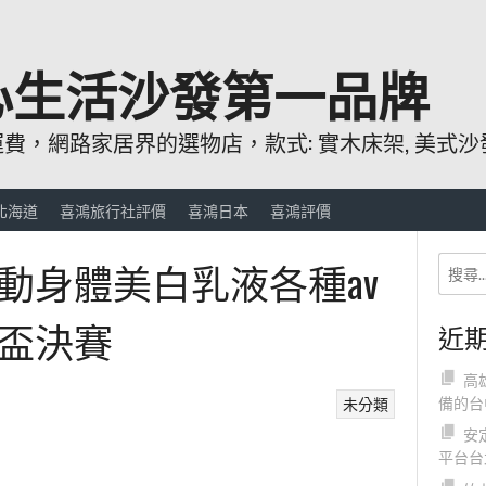
心生活沙發第一品牌
，網路家居界的選物店，款式: 實木床架, 美式沙發
北海道
喜鴻旅行社評價
喜鴻日本
喜鴻評價
動身體美白乳液各種av
盃決賽
近
高
備的台
未分類
安
平台台