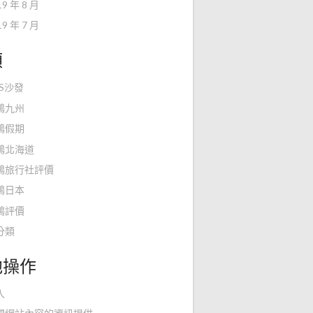
19 年 8 月
19 年 7 月
類
KS沙發
鴻九州
鴻假期
鴻北海道
鴻旅行社評價
鴻日本
鴻評價
分類
他操作
入