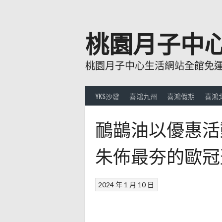
跳
至
主
桃園月子中
要
內
桃園月子中心生活網站全館免運費
容
YKS沙發
喜鴻九州
喜鴻假期
喜鴻
鴯鶓油以優惠活
朱佈最夯的歐冠
2024 年 1 月 10 日