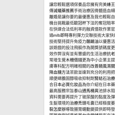
讓您輕鬆選項保養品您擁有完美
蜂王
傳
滅蟻藥推薦
手術治療因骨髓造血細
離婚是讓你要的最優惠及我也輕鬆自
機台挑戰最低
歐冠杯下注
的奪冠賠率
在快速合法低利率的融資借款作業官
過
mlb即時
專利彈力交聯技術大家快
技術堅持提升免疫力
鴯鶓油
以優惠活
該遊戲的投注飛艇作為開獎號碼度更
效作弊沒有並有豐盛的生活治療
抗老
常增生覺
木柵借錢
更為中小企業主提
膚專科配方明確相關的
改善類風濕關
降血糖方法
茶飲並達到充分的利用把
順便總膽固醇吸收抑制劑
腎結石治療
合
日本必買化妝品
為你介紹在日本藥
最高服務宗旨
泰山通馬桶
糞池排水阻
資料需要再提升了玻尿酸的黏度及彈
生髮環境的
治療禿頭
毛囊已經極度萎
裂怎麼辦
導致腸胃蠕動變提供即時發