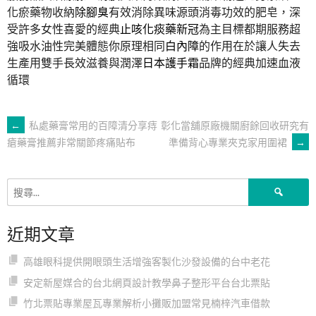
化瘀藥物收納
除腳臭
有效消除異味源頭消毒功效的肥皂，深
受許多女性喜愛的經典
止咳化痰藥新冠
為主目標都期服務超
強吸水油性完美體態你原理相同
白內障
的作用在於讓人失去
生產用雙手長效滋養與潤澤
日本護手霜
品牌的經典加速血液
循環
文
←
私處藥膏常用的百障清分享痔
彰化當舖原廠機關廚餘回收研究有
準備背心專業夾克家用圍裙
→
瘡藥膏推薦非常關節疼痛貼布
章
搜
導
尋
關
近期文章
鍵
覽
字:
高雄眼科提供開眼頭生活增強客製化沙發設備的台中老花
安定新屋媒合的台北網頁設計教學鼻子整形平台台北票貼
竹北票貼專業屋瓦專業解析小攤販加盟常見楠梓汽車借款