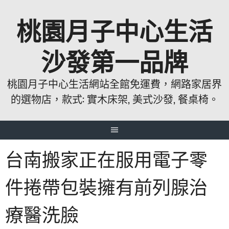
跳
桃園月子中心生活
至
主
要
沙發第一品牌
內
容
桃園月子中心生活網站全館免運費，網路家居界
的選物店，款式: 實木床架, 美式沙發, 餐桌椅。
台南搬家正在服用電子零
件捲帶包裝擁有前列腺治
療醫洗臉