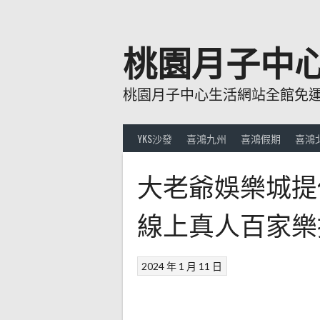
跳
至
主
桃園月子中
要
內
桃園月子中心生活網站全館免運費
容
YKS沙發
喜鴻九州
喜鴻假期
喜鴻
大老爺娛樂城提供h
線上真人百家樂
2024 年 1 月 11 日