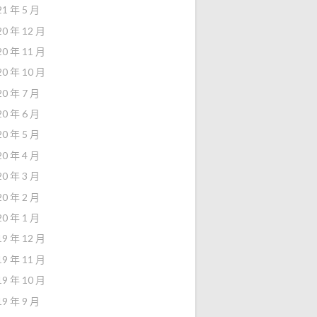
21 年 5 月
20 年 12 月
20 年 11 月
20 年 10 月
20 年 7 月
20 年 6 月
20 年 5 月
20 年 4 月
20 年 3 月
20 年 2 月
20 年 1 月
19 年 12 月
19 年 11 月
19 年 10 月
19 年 9 月