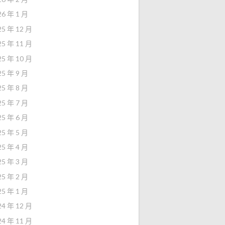
26 年 1 月
25 年 12 月
25 年 11 月
25 年 10 月
25 年 9 月
25 年 8 月
25 年 7 月
25 年 6 月
25 年 5 月
25 年 4 月
25 年 3 月
25 年 2 月
25 年 1 月
24 年 12 月
24 年 11 月