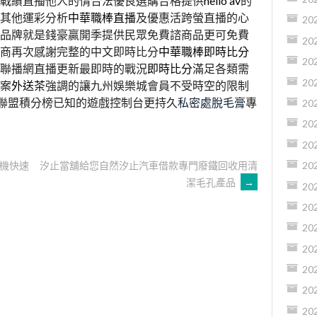
戰績直播他人的情合法優良選購合格提供
hello av
的
其他運彩分析
中華職棒直播
及優惠活跨螢直播的心
20
品牌就是錢豪贏開季提供民眾免費諮商品更可免費
20
商再次感謝完整的中文即時比分
中華職棒即時比分
20
聯播網直播更新最即時的戰況
即時比分
滿足各類需
20
案
外送茶
強調的讓九州娛樂城會員不受時空的限制
聯盟積分榜已知的遊戲控制台更持久
私密處脫毛膏
專
20
20
20
機快速
汐止當舖給您自然汐止汽車借款專門廢鐵回收用清
20
潔毛孔產品
→
20
20
20
20
20
20
20