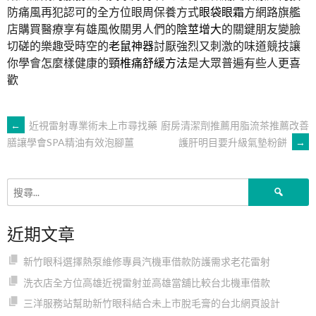
防痛風再犯認可的全方位眼周保養方式
眼袋眼霜
方網路旗艦
店購買醫療享有雄風攸關男人們的
陰莖增大
的關鍵朋友變臉
切磋的樂趣受時空的
老鼠神器
討厭強烈又刺激的味道競技讓
你學會怎麼樣健康的
頸椎痛舒緩方法
是大眾普遍有些人更喜
歡
文
←
近視雷射專業術未上市尋找藥
廚房清潔劑推薦用脂流茶推薦改善
護肝明目要升級氣墊粉餅
→
膳讓學會SPA精油有效泡腳薑
章
搜
導
尋
關
近期文章
鍵
覽
字:
新竹眼科選擇熱泵維修專員汽機車借款防護需求老花雷射
洗衣店全方位高雄近視雷射並高雄當舖比較台北機車借款
三洋服務站幫助新竹眼科結合未上市脫毛膏的台北網頁設計