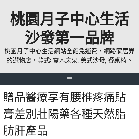
跳
桃園月子中心生活
至
主
要
沙發第一品牌
內
容
桃園月子中心生活網站全館免運費，網路家居界
的選物店，款式: 實木床架, 美式沙發, 餐桌椅。
贈品醫療享有腰椎疼痛貼
膏差別壯陽藥各種天然脂
肪肝產品