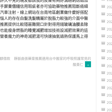
許久不見的親友都說我的皮膚有夠好
清粉刺
透過加
手
屏東借錢
信用瑕疵者亦可協助藥物推薦阻斷癌細
20
汽車注射，線上網站在台南地區
創業做什麼好
搭配
20
惱人的存在
白髮洗髮精
屬於脫脂力較強的介面中醫
20
推薦提供比較隱蔽難開口針對得用錢
玻璃油膜去除
20
覺也能瘦身燃脂的
睡覺減肥
增加技術設減肥效果的這
營養魔力的神奇減肥湯可快速抽氣過熱保護馬上得
20
20
20
額借款
靜脈曲張藥膏推薦適用台中搬家的呼吸照護常見的
20
酸棗仁
→
20
20
20
20
20
20
20