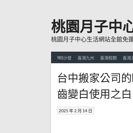
跳
至
主
桃園月子中
要
內
桃園月子中心生活網站全館免運費
容
YKS沙發
喜鴻九州
喜鴻假期
喜鴻
台中搬家公司的
齒變白使用之白
2025 年 2 月 14 日