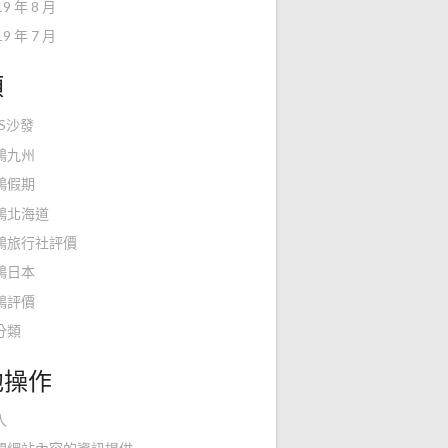
19 年 8 月
19 年 7 月
類
KS沙發
鴻九州
鴻假期
鴻北海道
鴻旅行社評價
鴻日本
鴻評價
分類
他操作
入