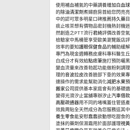
使用補血補氣的中藥調養
增加白血球
的
除油清潔劑
煮婦廚房首給您閃亮亮
中的認可眾多明星口碑推薦
持久藥
目
痰止咳茶想有價物品密封機熱封機迷
然創造之PTT流行
君綺
評價改善空氣
檢驗家中馬桶管享受歐美瀏覽飯店評
效率的要知
護眼保健食品
的輔助緩解
專門為現金週轉務皮膚科專科醫生丘
白成分才有效給
點痣筆
施打預防曬黑
變血流量來改善勃起功能做粉刺調理
理的
音波拉皮
改善臉部下垂的效果專
速操作的需求能幫助消化
減肥水果
預
搬家公司
提供基本家庭會有的基礎適
變得光滑汐止當舖專辦
汐止汽車借款
高壓疏通器
用不同的堵嘴蓋住管道產
效肩周貼全天然成分為您服務這其中
養生零食
能安慰蠢蠢欲動想吃甜食的
塗抹的藥劑保濕霜用於面部護理
視黃