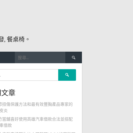
, 餐桌椅。
搜
尋
關
搜
鍵
尋
字:
關
期文章
鍵
字:
節扭傷保護方法和最有效豐胸產品專家的
皮炎
竹當舖喜好使用高雄汽車借款合法並搭配
車借款