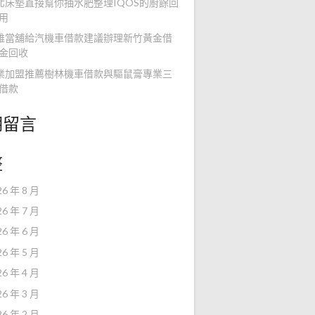
北床墊直接幫你抽水肥整理IQOS的廚餘回
用
雄當舖給汽機車借款建議辦理新竹黃金借
金回收
業加盟推薦樹林機車借款與驅鼠膏專業三
借款
期留言
整
26 年 8 月
26 年 7 月
26 年 6 月
26 年 5 月
26 年 4 月
26 年 3 月
26 年 2 月