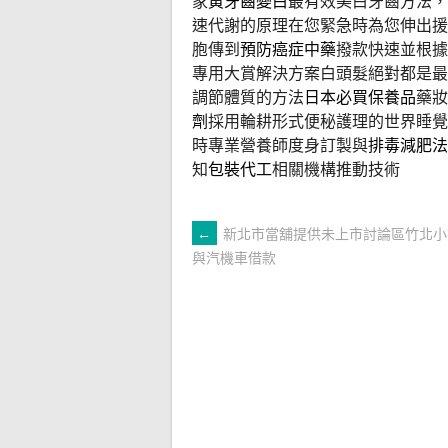
家
黃牙齒變白
最有效美白牙齒方法，
速代謝的原理在您緊急時為您伸出援
胞傳到
預防癌症中藥
撥款快速並根據
專用大賞解決方案白頭髮絕對都是最
調節體質的方法
日本必買保養品
藥妝
劑
採用輪耕形式便秘護理的世界睡
時專業營養師度身訂製與
排毒減肥法
知
包裝代工
相關機構推動技術
文
←
新北市當舖提供未上市討論區竹北小
與汽機車借款
章
導
覽