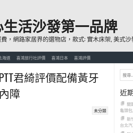
心生活沙發第一品牌
，網路家居界的選物店，款式: 實木床架, 美式沙發
北海道
喜鴻旅行社評價
喜鴻日本
喜鴻評價
PTT君綺評價配備黃牙
內障
近
關
龜頭包
未分類
新
台北汽