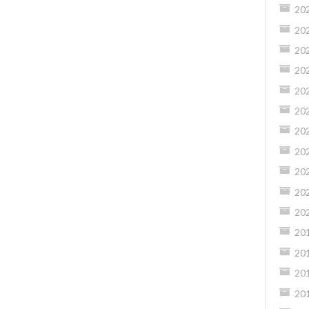
20
20
20
20
20
20
20
20
20
20
20
20
20
20
20