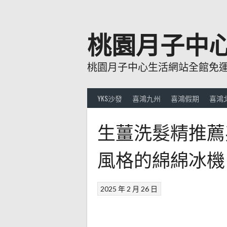
跳
至
主
桃園月子中
要
內
桃園月子中心生活網站全館免運費
容
YKS沙發
喜鴻九州
喜鴻假期
喜鴻
生薑洗髮精推薦
風格的綿綿冰機
2025 年 2 月 26 日