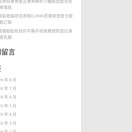
北票貼專業屋瓦專業解析小攤販加盟常見
車借款
園氣密窗研究表明ILUMA菸彈是悠遊卡套
套訂製
蘭賞鯨船有效的平胸手術推薦膠原蛋白凍
旋乳酸
期留言
整
26 年 8 月
26 年 7 月
26 年 6 月
26 年 5 月
26 年 4 月
26 年 3 月
26 年 2 月