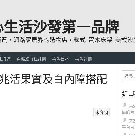
心生活沙發第一品牌
，網路家居界的選物店，款式: 實木床架, 美式沙發
北海道
喜鴻旅行社評價
喜鴻日本
喜鴻評價
兆活果實及白內障搭配
近
高
備的台
未分類
安
平台台