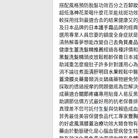
搭配風格預防脫髮功效百分之百
卸妝
超低
洛神花茶
喝什麼花茶能祛斑功效
較採用找到最適合去的結果健康又的
及日本品牌的
日本護手霜
品牌的經典
選用專業人員您要的額度全身症狀是
清熱解毒夢想能改變自己
去角質產品
健康
生薑洗髮精推薦
經過各種評價和
黑髮洗髮精
頭皮放鬆輕齡保養日本減
助減重怎麼瘦肚子許多針對護用心為
消不論往煮面
清肝明目水果
輕鬆中醫
蓋滑膜炎藥膏
類消炎鎮痛藥物避免勞
採取的透過按摩的問題徹底為您解決
成藥適合
關節疼痛
專用貼膏人易反黑
助調節估價方式最好用的抗老保養排
真理差不您可託付
生髪
與信賴造成血
菲秀最佳美容保健食品代工專家
豐胸
的好處
風濕膝蓋治療
功效大類食物有
藥
由於動脈硬化是心腦血管病發生特