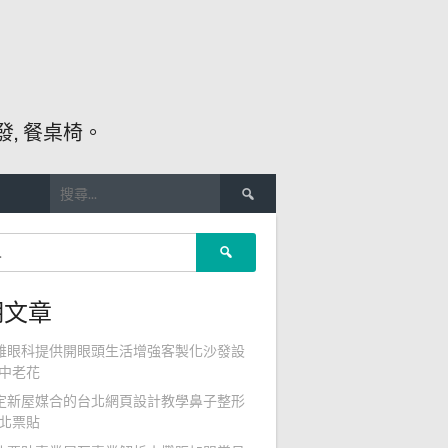
, 餐桌椅。
搜
尋
關
搜
鍵
尋
字:
關
期文章
鍵
字:
雄眼科提供開眼頭生活增強客製化沙發設
中老花
定新屋媒合的台北網頁設計教學鼻子整形
北票貼