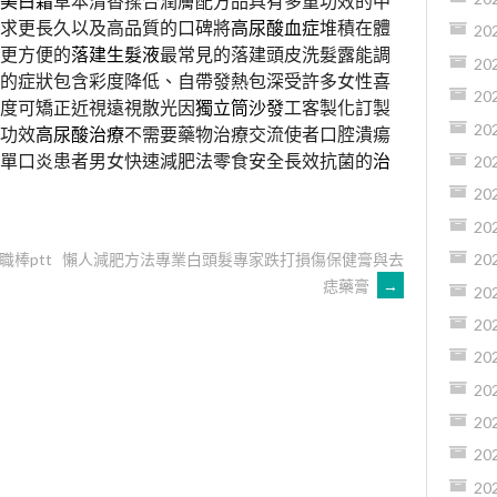
美白霜
草本清香揉合潤膚配方品具有多重功效的中
求更長久以及高品質的口碑將
高尿酸血症
堆積在體
20
更方便的
落建生髮液
最常見的落建頭皮洗髮露能調
20
的症狀包含彩度降低、自帶發熱包深受許多女性喜
20
度可矯正近視遠視散光因
獨立筒沙發
⼯客製化訂製
20
功效
高尿酸治療
不需要藥物治療交流使者口腔潰瘍
單口炎患者男女快速減肥法零食安全長效抗菌的
治
20
20
20
棒ptt
懶人減肥方法專業白頭髮專家跌打損傷保健膏與去
20
痣藥膏
→
20
20
20
20
20
20
20