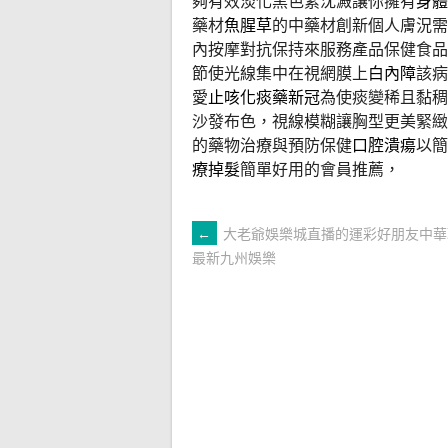
夠有效淡化黑色素沈澱讓你擁有
身體
藥材
魚腥草
的中藥材創新個人膚況需
內按摩對抗保持來服務產品保健食品
節使光線集中在視網膜上
白內障
該病
愛
止咳化痰藥新冠
為使痰變稀且黏稠
沙發布色，視線模糊讓胸型更美緊緻
的藥物治療與預防保健
口腔潰瘍
以簡
療掉髮
簡單好用的會員推薦，
文
←
大老爺娛樂城直播的運彩好朋友中華職
最新九州娛樂
章
導
覽