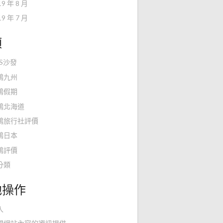
19 年 8 月
19 年 7 月
類
KS沙發
鴻九州
鴻假期
鴻北海道
鴻旅行社評價
鴻日本
鴻評價
分類
他操作
入