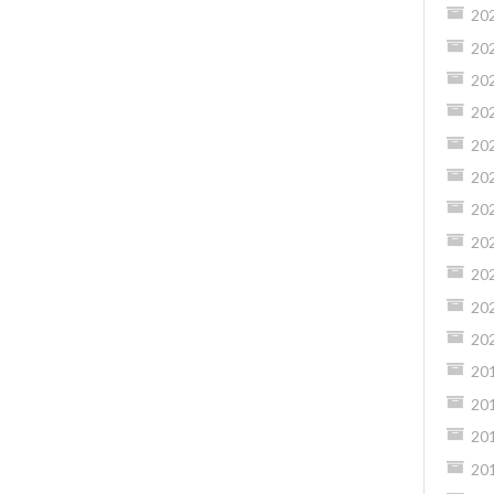
20
20
20
20
20
20
20
20
20
20
20
20
20
20
20