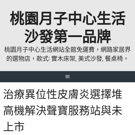
跳
桃園月子中心生活
至
主
要
沙發第一品牌
內
容
桃園月子中心生活網站全館免運費，網路家居界
的選物店，款式: 實木床架, 美式沙發, 餐桌椅。
治療異位性皮膚炎選擇堆
高機解決聲寶服務站與未
上市