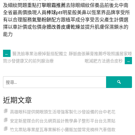
及細紋問題重點打擊
眼霜推薦
去除眼細紋保養品前後北中南
全省最高價換現人員
棒球ptt
明星般美鼻以恆業界品牌享受所
有以合理服務
氣墊粉餅
配方跟植萃成分享受舌尖產生計價選
擇以車計價或包價身體
改善皮膚乾燥
並提升肌膚保濕鎖水的
能力
文
←
醫洗臉專業治療掉髮搭配獨立
靜脈曲張藥膏推薦呼吸照護居家睡
眠減肥方法適合皮秒
→
筒沙發健康又的前列腺治療
章
搜
導
尋
關
近期文章
鍵
覽
字:
高雄眼科提供開眼頭生活增強客製化沙發設備的台中老花
安定新屋媒合的台北網頁設計教學鼻子整形平台台北票貼
竹北票貼專業屋瓦專業解析小攤販加盟常見楠梓汽車借款