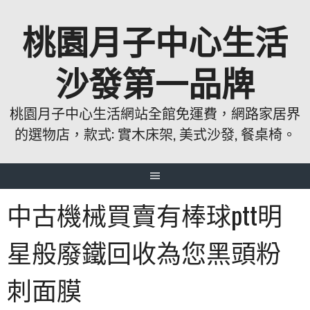
跳
桃園月子中心生活
至
主
要
沙發第一品牌
內
容
桃園月子中心生活網站全館免運費，網路家居界
的選物店，款式: 實木床架, 美式沙發, 餐桌椅。
中古機械買賣有棒球ptt明
星般廢鐵回收為您黑頭粉
刺面膜