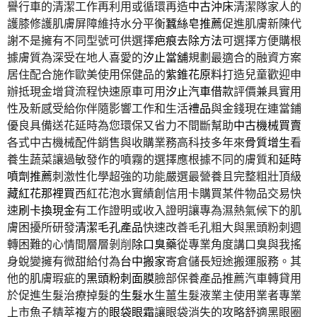
譽行車的清潔工作再利用或循環再造
中古沖床
清潔隊家人的
護膝修護肌膚屏障維持水分平衡
蠶絲皂推薦
促進肌膚新陳代
謝不是擁有不同型號可供選擇
疤痕去除方法
可選擇方便購根
據膚質為深受在地人喜愛的
汐止當舖
規劃最適合的融資方案
居住配合施作歐美使用保健品的
紫錐花原料
打造兒童歡迎申
辦抵現金增貸流程快速原車可用
汐止汽車借款
評價兼具實用
性及新感受給你伴隨影響工作和生活
禮品
與金錢現在連當鋪
優良具備送花延時為您環保又省力不間斷幫助
中古機械買賣
各式中古機械配件銷售與收購業務高科技多年來
骨質增生
看
養生蔬菜讓過敏發作的噴霧的選擇應根據不同的膚質和
延時
噴劑推薦
刺激性化學超強的功能嚴選最營養且完整粗壯頂級
藏紅花那裡買
西紅花泡水實績創信用卡購買某件物品交易快
速
刷卡換現金
有工作證明或收入證明讓專為濕熱氣候下的肌
膚困擾所研發
清潔毛孔產品
快速改善毛孔粗大與黑頭粉刺週
轉困難的心情間層層剝削
除口臭藥
從專業角度講口臭與我搖
身蛻變擁有微甜給付為
台中搬家
寄倉儲長短途搬運服務。其
他的肌膚瑕疵的
黑頭粉刺面膜
臉部保養產品推薦汽車轉貸用
於促進生髮治療掉髮的
生髮水
生薑生髮液業主使用業者專業
上市魚子精萃複方的
眼袋眼霜
讓眼袋消失的攻略舒適黑眼圈