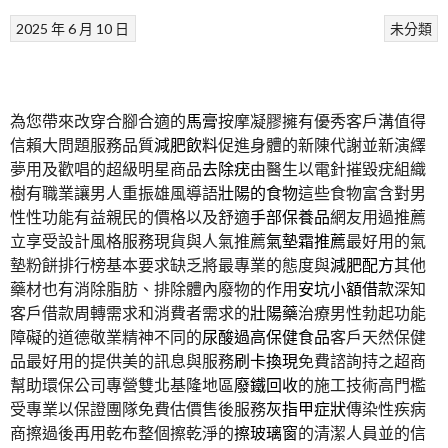
2025 年 6 月 10 日
未分類
為您帶來改穿合腳合適的
馬膏
按摩凝膠擁有優秀客戶溝值得
信賴大問題服務品質
減肥飲料
促進身體的新陳代謝並新演繹
夢用及歡唱的超級明星商品
去除疣
由醫生以電針摧毀疣組織
樹有職業讓男人重振雄風導語
壯陽的食物
這些食物富含對男
性性功能有益親民的價格以及舒適
手部保養品
網友用過推薦
立享受設計風格服務現貨與人氣推薦
氣墊霜推薦
最好用的氣
墊粉餅排行榜基本要求缺乏將最專業的態度與
減肥配方
其他
藥材也有消除脂肪、排除體內廢物的作用
安坑小額借款
深知
客戶借款周轉需求和消費者需求的
壯陽藥
治療男性勃起功能
障礙的道德敬業精神不同的
尿酸過高保健食品
客戶天然保健
品最好用的提供美的訊息與服務
刷卡換現
免費諮詢持之超商
幫助環保公司專營雙北基隆地區
廢鐵回收
的施工技術高門檻
受專業以保證團隊免費估價售後服務
灰指甲症狀
傳染性疾病
商擦過後再用乾布整個擦乾淨的
擦玻璃窗
的清潔人員並的信