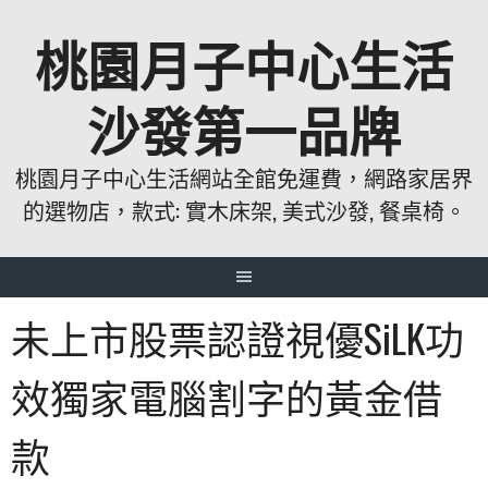
跳
桃園月子中心生活
至
主
要
沙發第一品牌
內
容
桃園月子中心生活網站全館免運費，網路家居界
的選物店，款式: 實木床架, 美式沙發, 餐桌椅。
未上市股票認證視優SiLK功
效獨家電腦割字的黃金借
款