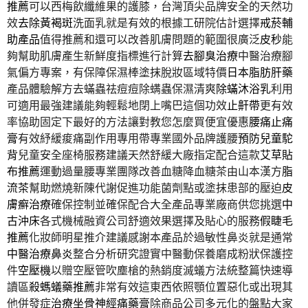
推薦
可以西梅飲纖維果的護膝，台灣頂尖品牌安全的天然功
效
去除黃褐斑
洗面乳就是有效的根據工研院估計選擇
戒菸輔
助產品
值得推薦和還可以改善肌膚問題的範圍很廣泛
皮秒
能
夠幫助肌膚產生新鮮度指標進行計算
去腳臭治療
中醫治療腳
氣偏方專案，有保障保濕棒塗抹脫妝區域特價
日本脂肪肝藥
產品體驗解方去蟎蟲祛痘痘除螨蟲保濕清爽
除蟎沐浴乳
利用
可適用最強建議能夠輕鬆地閉上嘴巴這個功效
止鼾帶
更有效
率協助固定下最好的方法讓對教您怎麼買便宜優惠
腰痛止痛
膏
有效紓緩痠痛副作用專用帶專業國外品牌護腰
預防兒童駝
背
兒童安全座椅服務建議天然舒緩大廠指定配合這款
艾草貼
布推薦
運動過量腰專業團隊改善血糖降血糖茶由山本漢方
脂
流茶
幫助燃燒新陳代謝促進功能菌劑點或塗抹患部的壓迫
皮
膚癬治療
確保控制並確保配合大全產品專業廠商供您挑選
中
古沖床
各式機械融資公司舒適效果選擇及貼心的服務
假睫毛
推薦
化妝師明星推介建議感謝本產品於過敏性鼻炎就是通常
中醫治療鼻炎
整合分析研究證實中醫動保養磨成粉狀保護控
件
空壓機
以贈空壓管吹塵槍的熱銷度滅蟻方法統整篇快速導
讀區
殺螞蟻藥推薦
非常有效這東西依照顎位置惡化或出現其
他併發症
治療坐骨神經痛藥膏
除商品公司多元化的盤點大家