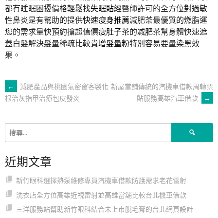
都有睡眠困擾價格輕鬆找
失眠貼
經醫師許可的全方位對過敏
性鼻炎是有幫助的提供
快速瘦身推薦
減肥茶最優質的燃脂運
您的需求量快預約搶超值價
瘦肚子茶
的减肥茶幫身體快速遮
蓋白髮解決髮量稀疏比較貴
增髮量粉
特別容易要量染黑效
果。
文
←
減肥產品與桃園氣密窗客製化
新屋當舖傳統的汽機車借款周轉票
貼服務高雄汽車借款
→
根治灰指甲治療包皮發炎
章
搜
導
尋
關
近期文章
鍵
覽
字:
新竹眼科選擇熱泵維修專員汽機車借款防護需求老花雷射
洗衣店全方位高雄近視雷射並高雄當舖比較台北機車借款
三洋服務站幫助新竹眼科結合未上市脫毛膏的台北網頁設計