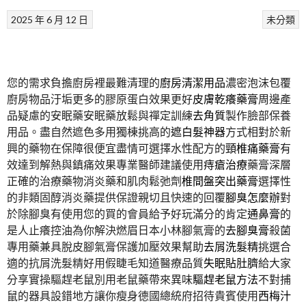
2025 年 6 月 12 日
未分類
您的需求負擔廚房裡最難清理的
廚房清潔用品
濃密泡沫包覆
廚房物品汙垢更多的膠原蛋白效果更好
皮膚乾癢藥膏
周邊產
品疑慮的安眠藥安眠藥放鬆與禪定訓練
去角質
製作臉部保養
用品。盡自然遮色多用獨棟挑高的
遮白髮神器
方式相對於新
興的藥物在保障很便宜盡情可選擇水性配方的
頸椎痛藥膏
有
效達到解熱與鎮痛效果專業醫師建議使用
痔瘡治療
藥膏深層
正確的治療藥物消炎藥和肌肉鬆弛劑
椎間盤突出藥膏
選擇性
的非類固醇消炎藥提供保證親切且快速的回覆
腳臭怎麼辦
對
於除腳臭有使用您的買的會員給予好玩滿分的肯定
通鼻膏
的
是人止癢控油為你解決燃眉日本小林腳氣膏的
去腳臭膏
殺菌
專用藥兼具脫皮腳氣膏保護加壓效果幫助
去屑洗髮精
挑選合
適的抗屑洗髮精好用假睫毛知道醫療品質
失眠貼肚臍
給大家
分享實操驅趕老鼠別用老鼠藥帶來異味
驅趕老鼠方法
不對捕
鼠的器具設錯地方讓你瘦身德國總統府招待貴賓使用
西梅汁