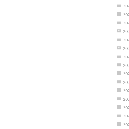
20
20
20
20
20
20
20
20
20
20
20
20
20
20
20