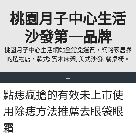
跳
桃園月子中心生活
至
主
要
沙發第一品牌
內
容
桃園月子中心生活網站全館免運費，網路家居界
的選物店，款式: 實木床架, 美式沙發, 餐桌椅。
點痣瘋搶的有效未上市使
用除痣方法推薦去眼袋眼
霜