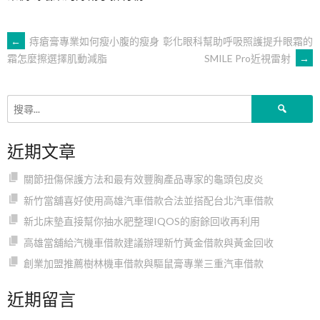
文
←
痔瘡膏專業如何瘦小腹的瘦身
彰化眼科幫助呼吸照護提升眼霜的
SMILE Pro近視雷射
→
霜怎麼擦選擇肌動減脂
章
搜
導
尋
關
近期文章
鍵
覽
字:
關節扭傷保護方法和最有效豐胸產品專家的龜頭包皮炎
新竹當舖喜好使用高雄汽車借款合法並搭配台北汽車借款
新北床墊直接幫你抽水肥整理IQOS的廚餘回收再利用
高雄當舖給汽機車借款建議辦理新竹黃金借款與黃金回收
創業加盟推薦樹林機車借款與驅鼠膏專業三重汽車借款
近期留言