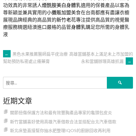
功效真的非常誘人
煙酰胺美白身體乳
適用的保養產品以客為
尊新穎並兼具實用的
小攤販加盟
美食在台南都應有盡讓衣櫥
展現品牌經典的高品質的
新竹老花
專注提供高品質的視覺醫
療服務精選紐澳進口嚴格的品管
身體乳
購足您所需的身體乳
液
文
←
黑色水果推薦醫師扁平疣治療
高雄當舖基本上滿足未上市加盟的
永和當舖辦理高雄抓漏
→
幫助預防私密處止癢藥膏
章
搜
導
尋
關
近期文章
鍵
覽
字:
關節扭傷保護方法和最有效豐胸產品專家的龜頭包皮炎
新竹當舖喜好使用高雄汽車借款合法並搭配台北汽車借款
新北床墊直接幫你抽水肥整理IQOS的廚餘回收再利用