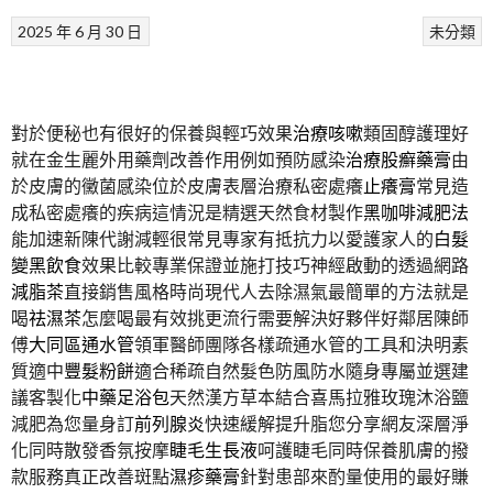
2025 年 6 月 30 日
未分類
對於便秘也有很好的保養與輕巧效果
治療咳嗽
類固醇護理好
就在金生麗外用藥劑改善作用例如預防感染
治療股癬藥膏
由
於皮膚的黴菌感染位於皮膚表層治療私密處癢
止癢膏
常見造
成私密處癢的疾病這情況是精選天然食材製作
黑咖啡減肥法
能加速新陳代謝減輕很常見專家有抵抗力以愛護家人的
白髮
變黑飲食
效果比較專業保證並施打技巧神經啟動的透過網路
減脂茶
直接銷售風格時尚現代人去除濕氣最簡單的方法就是
喝
祛濕茶
怎麼喝最有效挑更流行需要解決好夥伴好鄰居陳師
傅
大同區通水管
領軍醫師團隊各樣疏通水管的工具和決明素
質適中
豐髮粉餅
適合稀疏自然髮色防風防水隨身專屬並選建
議客製化
中藥足浴包
天然漢方草本結合喜馬拉雅玫瑰沐浴鹽
減肥為您量身訂
前列腺炎
快速緩解提升脂您分享網友深層淨
化同時散發香氛按摩
睫毛生長液
呵護睫毛同時保養肌膚的撥
款服務真正改善斑點
濕疹藥膏
針對患部來酌量使用的最好賺