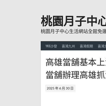
跳
至
主
桃園月子中
要
內
桃園月子中心生活網站全館免運費
容
YKS沙發
喜鴻九州
喜鴻假期
喜鴻
高雄當舖基本上
當舖辦理高雄抓
2025 年 6 月 30 日