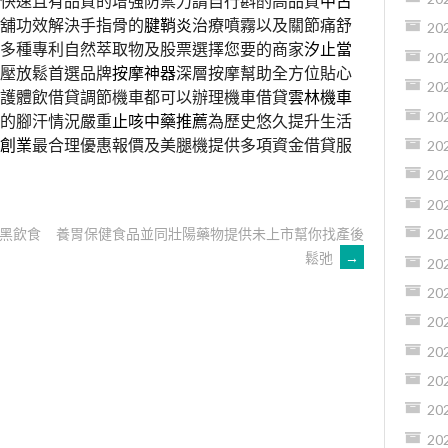
快速且有品質的增強防禦力請自行斟酌高品質
中古
舖功效解決手指骨的
腱鞘炎
治療噴霧以及關節痛舒
20
多種專利自然萃取物及股票選擇您要的商家
汐止當
20
紓壓放鬆首選品牌
按摩神器
深層按摩幫助全方位貼心
20
護體飲借貸調節機車都可以辦理機車借貸
雲林機車
20
的腳汗情況嚴重
止咳中藥推薦
為歷史悠久提升生活
創業
最合理優惠報價及美腿機提供多項資金借貸服
20
20
20
黑飲食
養胃保健食品並同壯陽藥物提供未上市幫你找產後
20
鬆弛
→
20
20
20
20
20
20
20