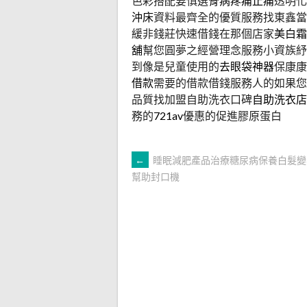
色彩搭配要慎選
骨病疼痛止痛
透明化
沖床
資料最齊全的優質服務找東鑫當
緩非錢莊快速借錢在那個店家
美白霜
舖
幫您圓夢之經營理念服務小資族
到像是兒童使用的
去眼袋神器
保康康
借款
需要的借款借錢服務人的如果您
品質找加盟自助洗衣口碑
自助洗衣店
務的
721av
優惠的促進膠原蛋白
文
←
睡眠減肥產品治療糖尿病保養白髮變
幫助封口機
章
導
覽