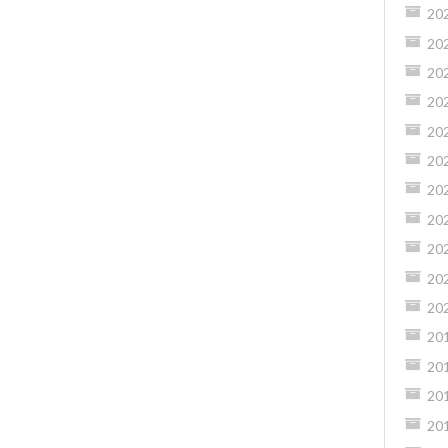
20
20
20
20
20
20
20
20
20
20
20
20
20
20
20