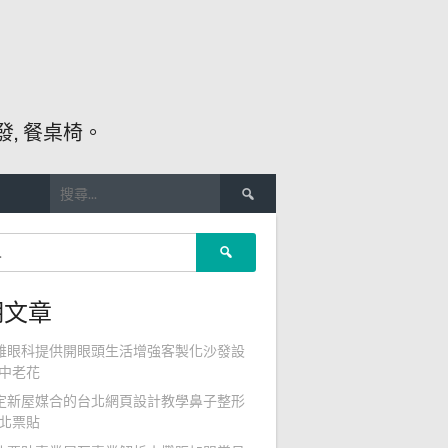
, 餐桌椅。
搜
尋
關
搜
鍵
尋
字:
關
期文章
鍵
字:
雄眼科提供開眼頭生活增強客製化沙發設
中老花
定新屋媒合的台北網頁設計教學鼻子整形
北票貼