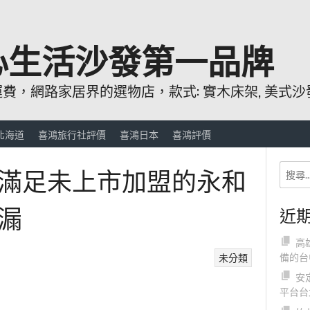
心生活沙發第一品牌
，網路家居界的選物店，款式: 實木床架, 美式沙發
北海道
喜鴻旅行社評價
喜鴻日本
喜鴻評價
滿足未上市加盟的永和
漏
近
高
備的台
未分類
安
平台台