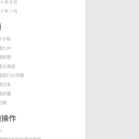
19 年 8 月
19 年 7 月
類
KS沙發
鴻九州
鴻假期
鴻北海道
鴻旅行社評價
鴻日本
鴻評價
分類
他操作
入