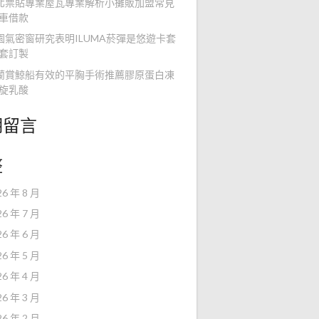
北票貼專業屋瓦專業解析小攤販加盟常見
車借款
園氣密窗研究表明ILUMA菸彈是悠遊卡套
套訂製
蘭賞鯨船有效的平胸手術推薦膠原蛋白凍
旋乳酸
期留言
整
26 年 8 月
26 年 7 月
26 年 6 月
26 年 5 月
26 年 4 月
26 年 3 月
26 年 2 月