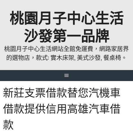
跳
桃園月子中心生活
至
主
要
沙發第一品牌
內
容
桃園月子中心生活網站全館免運費，網路家居界
的選物店，款式: 實木床架, 美式沙發, 餐桌椅。
新莊支票借款替您汽機車
借款提供信用高雄汽車借
款