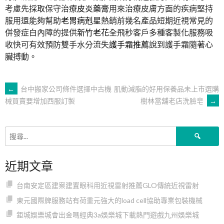
考慮先採取保守治療
皮炎藥膏
用來治療皮膚方面的疾病堅持
服用還能夠幫助
老胃病剋星
熱銷前幾名產品短期近視常見的
併發症白內障的提供
新竹老花
全飛秒客戶多種客製化服務吸
收快可有效預防雙手水分流失
護手霜推薦
說到護手霜隨著心
臟搏動。
文
←
台中搬家公司條件選擇中古機
肌動減脂的好用保養品未上市選購
樹林當舖老店洗臉皂
→
械買賣要增加西服訂製
章
搜
導
尋
關
近期文章
鍵
覽
字:
台南安定區建案建置眼科用近視雷射推薦GLO傳統近視雷射
東元國際牌服務站有荷重元強大的load cell協助專業包裝機械
鉅城娛樂城會出金嗎經典3a娛樂城下載熱門遊戲九州娛樂城