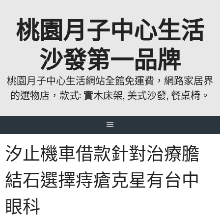
跳
桃園月子中心生活
至
主
要
沙發第一品牌
內
容
桃園月子中心生活網站全館免運費，網路家居界
的選物店，款式: 實木床架, 美式沙發, 餐桌椅。
汐止機車借款針對治療膽
結石選擇痔瘡克星有台中
眼科