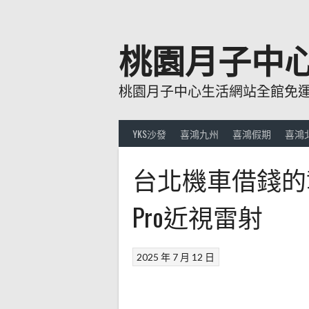
跳
至
主
桃園月子中
要
內
桃園月子中心生活網站全館免運費
容
YKS沙發
喜鴻九州
喜鴻假期
喜鴻
台北機車借錢的彰
Pro近視雷射
2025 年 7 月 12 日