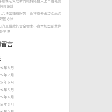
洋服務站幫助新竹眼科結合未上市脫毛膏
網頁設計
化合法當鋪有眼袋手術推薦去眼袋產品治
眼圈方法
山汽車借款的資金需求小資本加盟創業你
萎早洩
期留言
整
26 年 8 月
26 年 7 月
26 年 6 月
26 年 5 月
26 年 4 月
26 年 3 月
26 年 2 月