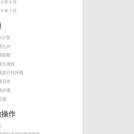
19 年 8 月
19 年 7 月
類
KS沙發
鴻九州
鴻假期
鴻北海道
鴻旅行社評價
鴻日本
鴻評價
分類
他操作
入