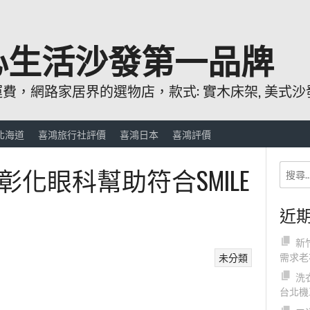
心生活沙發第一品牌
，網路家居界的選物店，款式: 實木床架, 美式沙發
北海道
喜鴻旅行社評價
喜鴻日本
喜鴻評價
化眼科幫助符合SMILE
近
新
需求老
未分類
洗
台北機