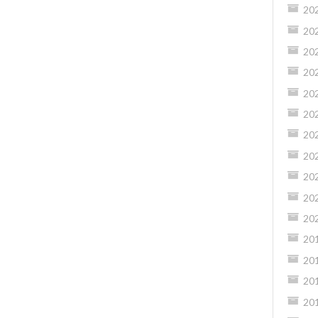
20
20
20
20
20
20
20
20
20
20
20
20
20
20
20