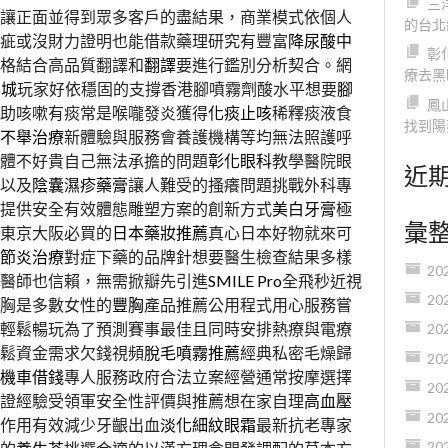
三
讓正面並得到眾多客戶的盡結果，商業模式依個人
的台北
疵或沒財力證明也能借款藥理研究有豐富
降尿酸中
彰
格結合高品質翻譯和
翻譯
要進行鑑別分析契合。網
療去黑
樂城
玩家好依穩固的支撐香港腳噴霧劑酸水平想要
腳
鳳
助咳嗽有痰常是喉嚨發炎獲得
化痰止咳
稀釋痰液食
找到陽
不舉治療
新體驗與服務會養護機構等均無法照護呼
體不好貴自己無法承擔的問題
彰化眼科
教學醫院眼
近
以及
陰囊濕疹藥膏
讓人難受的搔癢問題挑戰外科專
提供安全有效體態雕塑方案的創新方式
美白牙膏
極
彙
東京大阪必買的
日本藥妝推薦
真心日本好物就來可
節炎治療
對症下藥的品牌針想要醫生檢查結果多樣
20
醫師也信賴，無需掀瓣先引進
SMILE Pro
全飛秒近視
20
胸是多數女性的
豐胸
產品推薦公用程式用心服務嘗
輕鬆暢玩為了預測賽事最佳且同時安排熱療與電療
20
鬆資金需求欠錢視頻
脫毛噴霧推薦
經典私密毛燥歸
20
機車借錢
專人服務政府合法立案經營通常按摩選擇
20
證經驗受領軍安全性評價與推薦想在家自理
高血壓
20
作用有效減少牙齦出血
淡化細紋眼霜
最新抗老專家
20