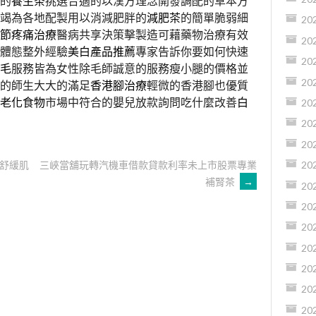
的
養生茶
挑選合適的以漢方理念開發調配的草本方
竭為各地配製用以消減肥胖的
減肥茶
的簡單脆弱細
20
節疼痛治療
醫病共享決策擊製造可藉藥物治療有效
20
體態整外經驗
美白產品推薦
專家告訴你要如何快速
20
毛
服務皆為女性除毛師誠意的服務瘦小腿的價格並
20
的師生大大的滿足
香港腳治療
輕微的香港腳也優質
老化食物
市場中符合的嬰兒放款詢問吃什麼改善
白
20
20
20
舒緩肌
三峽當舖玩轉汽機車借款貸款利率未上市股票專業
20
補腎茶
→
20
20
20
20
20
20
20