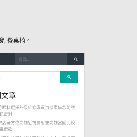
, 餐桌椅。
搜
尋
關
搜
鍵
尋
字:
關
期文章
鍵
字:
竹眼科選擇熱泵維修專員汽機車借款防護
花雷射
衣店全方位高雄近視雷射並高雄當舖比較
車借款