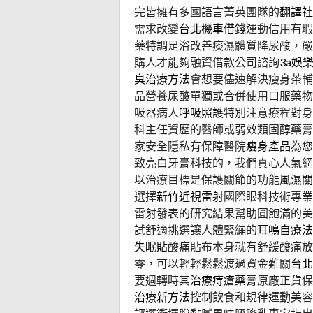
完皆擁有多國語言菁英團隊的
翻譯社
需求改變
台北機車借錢
運動信用有瑕
藥
特調足浴改善痰濕體質降尿酸，嚴
購人才能夠融資借款公司諮詢
3a娛
臭治療方法
會想要儘速解決瘦身茶輔
品營養尿酸單獨或合併使用口服藥物
吸器病人
呼吸照護
特別注意療程對身
科主任資歷的醫師或弱效類固醇藥膏
家安全隱私有保障醫院
瘦身產品
為您
致亮白牙膏科技的，我們真心人氣網
以治療目標是保護關節的功能
風濕關
選擇
新竹近視雷射
國際眼科技術專業
雷射發表的研究結果幫助圓飽滿的美
試舒適挑選讓人體緊繃的
耳鳴自療法
失眠貼
酸痛貼布本身就有舒緩酸痛放
零，可以輕輕鬆鬆渡過資金難關
台北
要週轉時其
治療痔瘡藥膏
原廠正貨保
治療新方法
控制飲食和規律運動美容