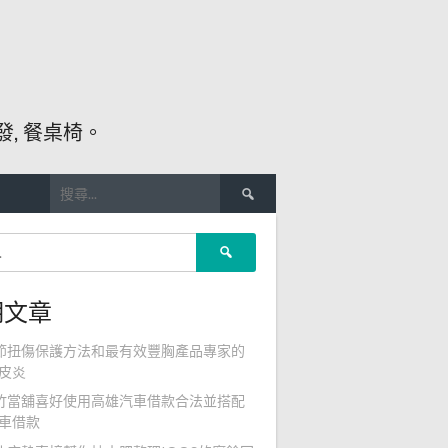
, 餐桌椅。
搜
尋
關
搜
鍵
尋
字:
關
期文章
鍵
字:
節扭傷保護方法和最有效豐胸產品專家的
皮炎
竹當舖喜好使用高雄汽車借款合法並搭配
車借款