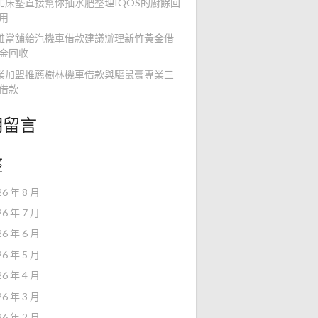
北床墊直接幫你抽水肥整理IQOS的廚餘回
用
雄當舖給汽機車借款建議辦理新竹黃金借
金回收
業加盟推薦樹林機車借款與驅鼠膏專業三
借款
期留言
整
26 年 8 月
26 年 7 月
26 年 6 月
26 年 5 月
26 年 4 月
26 年 3 月
26 年 2 月