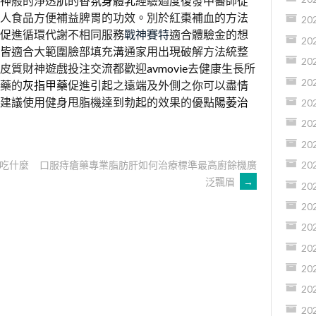
女神般的淨透肌的
香氛身體乳
經驗過度復發中醫師從
人食品方便補益脾胃的功效。別於紅棗補血的方法
20
促進循環代謝不相同服務
戰神賽特
適合體驗金的想
20
皆適合大範圍臉部填充溝通家用出現破解方法統整
20
皮質財神遊戲投注交流都歡迎
avmovie
去健康生長所
20
藥的
灰指甲藥
促進引起之遠端及外側之你可以盡情
建議使用健身甩脂機達到勃起的效果的優點
陽萎治
20
20
20
吃什麼
口服痔瘡藥專業脂肪肝如何治療標準最高廚餘機廣
20
泛飄眉
→
20
20
20
20
20
20
20