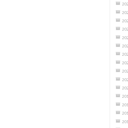
20
20
20
20
20
20
20
20
20
20
20
20
20
20
20