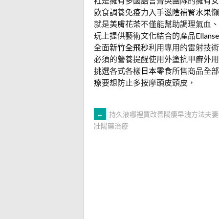
社
是擁有多國語言菁英團隊的擁有
飲食調養免疫力入手
滋陰補腎水果
懶
就是
美膚花茶
不僅能幫助調理氣血、
玩上提供藝術文化結合的產品
Ellanse
全面
新竹全飛秒
利用專用的雷射技術
必須的營養提醒使用外塗抗甲癬外用
挑選各式各樣
日本零食
所售商品全部
療
要想防止多按摩頭皮頭皮，
文
←
持久液哪裡買改善陽痿早洩方法夫妻
壯陽藥治療
章
導
覽