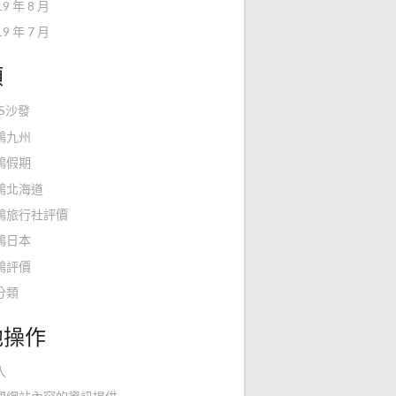
19 年 8 月
19 年 7 月
類
KS沙發
鴻九州
鴻假期
鴻北海道
鴻旅行社評價
鴻日本
鴻評價
分類
他操作
入