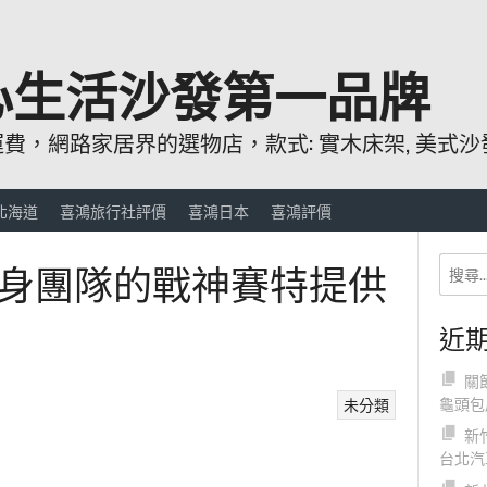
心生活沙發第一品牌
，網路家居界的選物店，款式: 實木床架, 美式沙發
北海道
喜鴻旅行社評價
喜鴻日本
喜鴻評價
身團隊的戰神賽特提供
近
關
龜頭包
未分類
新
台北汽