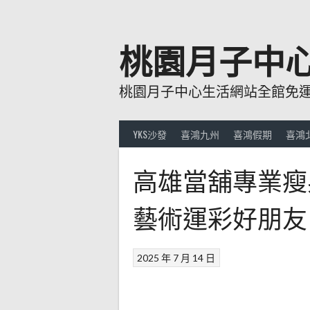
跳
至
主
桃園月子中
要
內
桃園月子中心生活網站全館免運費
容
YKS沙發
喜鴻九州
喜鴻假期
喜鴻
高雄當舖專業瘦
藝術運彩好朋友
2025 年 7 月 14 日