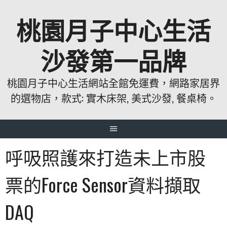
跳
桃園月子中心生活
至
主
要
沙發第一品牌
內
容
桃園月子中心生活網站全館免運費，網路家居界
的選物店，款式: 實木床架, 美式沙發, 餐桌椅。
呼吸照護來打造未上市股
票的Force Sensor資料擷取
DAQ