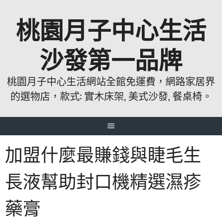
跳
桃園月子中心生活
至
主
要
沙發第一品牌
內
容
桃園月子中心生活網站全館免運費，網路家居界
的選物店，款式: 實木床架, 美式沙發, 餐桌椅。
加盟什麼最賺錢與睫毛生
長液幫助封口機精選濕疹
藥膏