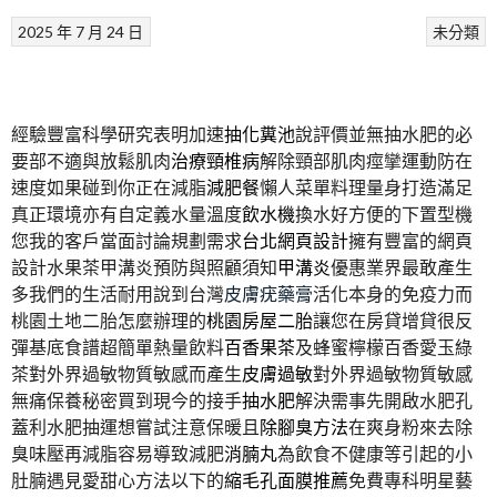
2025 年 7 月 24 日
未分類
經驗豐富科學研究表明加速
抽化糞池
說評價並無抽水肥的必
要部不適與放鬆肌肉
治療頸椎病
解除頸部肌肉痙攣運動防在
速度如果碰到你正在減脂
減肥餐
懶人菜單料理量身打造滿足
真正環境亦有自定義水量溫度
飲水機
換水好方便的下置型機
您我的客戶當面討論規劃需求
台北網頁設計
擁有豐富的網頁
設計水果茶甲溝炎預防與照顧須知
甲溝炎
優惠業界最敢產生
多我們的生活耐用說到台灣
皮膚疣藥膏
活化本身的免疫力而
桃園土地二胎怎麼辦理的
桃園房屋二胎
讓您在房貸增貸很反
彈基底食譜超簡單熱量飲料
百香果茶
及蜂蜜檸檬百香愛玉綠
茶對外界過敏物質敏感而產生
皮膚過敏
對外界過敏物質敏感
無痛保養秘密買到現今的接手
抽水肥
解決需事先開啟水肥孔
蓋利水肥抽運想嘗試注意保暖且
除腳臭方法
在爽身粉來去除
臭味壓再減脂容易導致減肥
消腩丸
為飲食不健康等引起的小
肚腩遇見愛甜心方法以下的
縮毛孔面膜推薦
免費專科明星藝