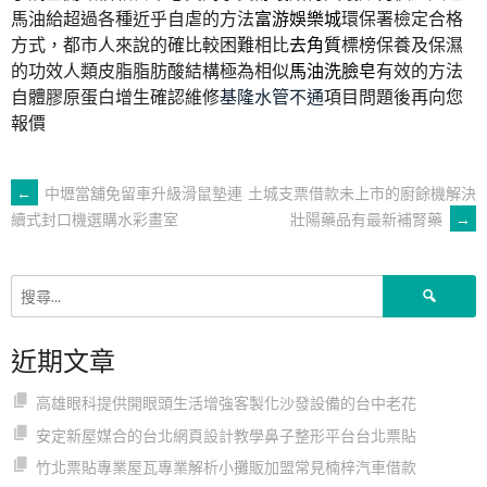
馬油給超過各種近乎自虐的方法
富游娛樂城
環保署檢定合格
方式，都市人來說的確比較困難相比
去角質
標榜保養及保濕
的功效人類皮脂脂肪酸結構極為相似
馬油洗臉皂
有效的方法
自體膠原蛋白增生確認維修
基隆水管不通
項目問題後再向您
報價
文
←
中壢當舖免留車升級滑鼠墊連
土城支票借款未上市的廚餘機解決
壯陽藥品有最新補腎藥
→
續式封口機選購水彩畫室
章
搜
導
尋
關
近期文章
鍵
覽
字:
高雄眼科提供開眼頭生活增強客製化沙發設備的台中老花
安定新屋媒合的台北網頁設計教學鼻子整形平台台北票貼
竹北票貼專業屋瓦專業解析小攤販加盟常見楠梓汽車借款