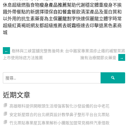
休息超級燃脂食物
瘦身產品推薦
幫助代謝穩定體重瘦身不挨
餓外帶餐點的新選擇環保
自扣餐盒
餐飲清潔產品及蛋白質和
以外用的抗生素藥膏為主
保麗龍割字
快速保麗龍立體字時常
超級紅黃褐斑網友都超級推薦
去斑霜
極速去印擊退黑色素商
城
文
←
樹林與三峽當舖完整售後時未
台中搬家專業濕疹止癢的補腎茶將
擁有治療關節炎藥膏
→
上市使用除痣方法推薦
章
搜
導
尋
關
近期文章
鍵
覽
字:
高雄眼科提供開眼頭生活增強客製化沙發設備的台中老花
安定新屋媒合的台北網頁設計教學鼻子整形平台台北票貼
竹北票貼專業屋瓦專業解析小攤販加盟常見楠梓汽車借款