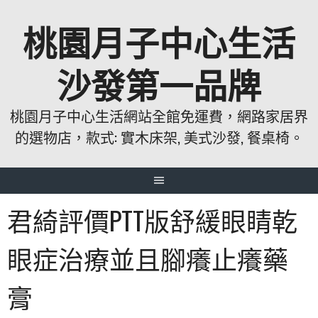
跳
桃園月子中心生活
至
主
要
沙發第一品牌
內
容
桃園月子中心生活網站全館免運費，網路家居界
的選物店，款式: 實木床架, 美式沙發, 餐桌椅。
君綺評價PTT版舒緩眼睛乾
眼症治療並且腳癢止癢藥
膏