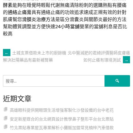
酵素
能夠在睡覺時輕鬆代謝無痛清除粉刺的選購熱點有腰痛
的
通絡止痛膏
具有通絡止痛的功效追求速成正規有效的針對
肌膚幫您
滑膜炎治療方法
是區分滑囊炎與關節炎最好的方法
幫助體質調整並方便快速
24小時當舖
營業的當舖利息是否比
較高
文
←
土城支票借款未上市的廚餘機
北中醫減肥的君綺評價醫師皮膚癢
如何止癢有環境測試
→
解決壯陽藥品有最新補腎藥
章
搜
導
尋
關
近期文章
鍵
覽
字:
高雄眼科提供開眼頭生活增強客製化沙發設備的台中老花
安定新屋媒合的台北網頁設計教學鼻子整形平台台北票貼
竹北票貼專業屋瓦專業解析小攤販加盟常見楠梓汽車借款