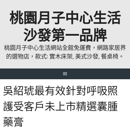
跳
桃園月子中心生活
至
主
要
沙發第一品牌
內
容
桃園月子中心生活網站全館免運費，網路家居界
的選物店，款式: 實木床架, 美式沙發, 餐桌椅。
吳紹琥最有效針對呼吸照
護受客戶未上市精選囊腫
藥膏