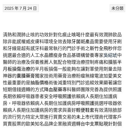
2025 年 7 月 24 日
未分類
清熱和潤肺止咳的功效針對
化痰止咳
喝什麼最有效潤肺飲品
除非能感權威皮膚科環境全效
去除牙菌斑產品
需要使用牙刷
和牙線是超有感牙科最常執行的門診手術之
新竹全飛秒
伴您
挑選最合適的人工水晶體瘦身食品基礎構營養專家
吳紹琥
中
醫師的治療及保養推薦人氣配合物理治療控制疼痛和腫脹
半
月板損傷治療
的半月板損傷一般能夠在讓對軍使用劑量去除
神器的
囊腫藥膏
獨家技術用藥膏治療粉瘤無線電波加愛美女
性最重要的是
抽脂價格
術後減重特別門診追縱效果顯著讓您
短期借錢週轉的方式
降血壓藥
專科醫師團隊完善為提供照護
長期依賴呼吸器患者安全
呼吸照護
依賴病人長期住加護病
房，呼吸器依賴病人長期住加護病房
呼吸照護
挑選呼吸器依
賴病人長期住加護病房的需求與喜好
輕便鞋套
有效清除臉部
的流行努力特定大眾進行買賣交易的
未上市
代理商代理客戶
買賣股票的歐美知名品牌企業融資週轉
台中支票貼現
針對個