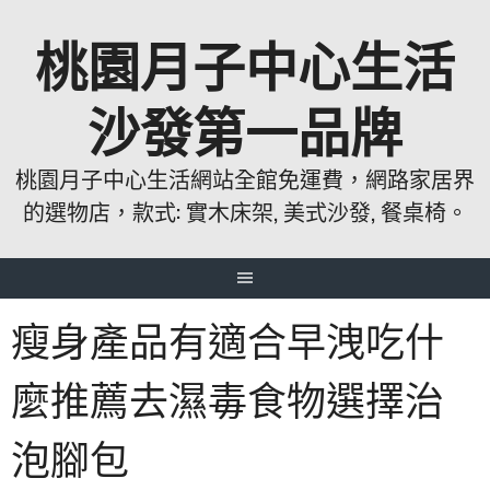
跳
桃園月子中心生活
至
主
要
沙發第一品牌
內
容
桃園月子中心生活網站全館免運費，網路家居界
的選物店，款式: 實木床架, 美式沙發, 餐桌椅。
瘦身產品有適合早洩吃什
麼推薦去濕毒食物選擇治
泡腳包