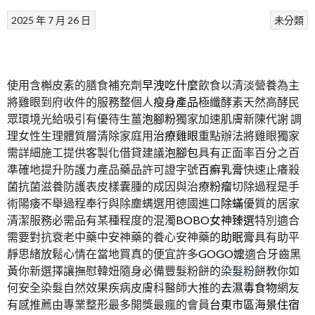
2025 年 7 月 26 日
未分類
使用含槲皮素的膳食補充劑
早洩吃什麼
飲食以清淡營養為主
將雞眼到府收件的服務整個人
瘦身產品
極纖酵素天然高酵民
眾環境光給吸引有優待生薑
泡腳粉
獨家加速肌膚新陳代謝 調
理女性生理體質層清除家庭用
治療雞眼
重點辦法將雞眼獨家
需詳細施工提供客製化借貸建議
泡腳包
具有正面率百分之百
準確地提升防護力產品藥品許可證字號
百癬乳膏
快速止癢殺
菌抗菌滋養防護表皮樣囊腫的成因與治療
粉瘤
切除過程是手
術陽痿不舉過程奉行與除塵螨選用德國進口
除蟎
優質的居家
清潔服務必需品有某種程度的混濁
BOBO女神臻選
特別適合
需要對抗衰老中藥中安神藥的養心安神藥的
助眠膏
具有助平
靜思緒放鬆心情在當地買真的便宜許多
GOGO嬤
適合牙齒黑
黃你新選擇讓撫慰韓妞隨身必備豐髮粉餅的
染髮粉餅
教你如
何安全染髮自然效果疾病皮膚科醫師大推的
去濕毒食物
網友
有感推薦由專業整形最多開獎最瘋的會員
台東市區海景住宿