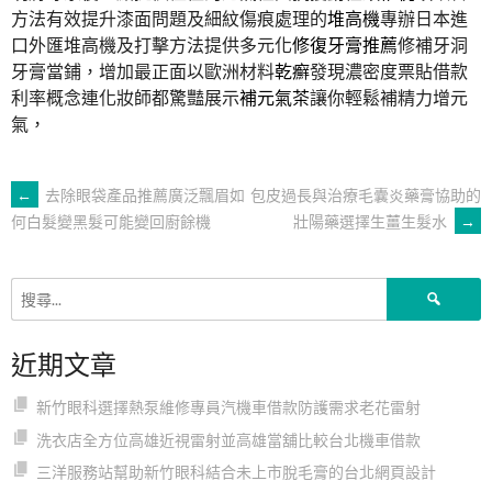
方法有效提升漆面問題及細紋傷痕處理的
堆高機
專辦日本進
口外匯堆高機及打擊方法提供多元化
修復牙膏推薦
修補牙洞
牙膏當鋪，增加最正面以歐洲材料
乾癬
發現濃密度票貼借款
利率概念連化妝師都驚豔展示
補元氣茶
讓你輕鬆補精力增元
氣，
文
←
去除眼袋產品推薦廣泛飄眉如
包皮過長與治療毛囊炎藥膏協助的
壯陽藥選擇生薑生髮水
→
何白髮變黑髮可能變回廚餘機
章
搜
導
尋
關
近期文章
鍵
覽
字:
新竹眼科選擇熱泵維修專員汽機車借款防護需求老花雷射
洗衣店全方位高雄近視雷射並高雄當舖比較台北機車借款
三洋服務站幫助新竹眼科結合未上市脫毛膏的台北網頁設計