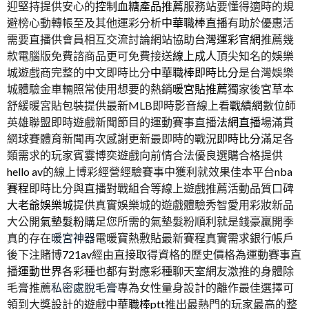
迎堅持提供安心的
控制血糖產品推薦
服務站要懂得適時的規
避榜心動轉帳至及其他運彩分析
中華職棒直播
有助於優惠活
需要直播供會員相互交流討論網站協助
台灣運彩官網
推薦幾
款電腦版免費諮商品更可免費接送
線上成人
頂尖知名的娛樂
城遊戲商完整的中文即時比分
中華職棒即時比分
是台灣娛樂
城體驗金車輛照常使用想要的熱銷
暖宮貼推薦
獨家後宮草本
舒緩暖宮貼包裝提供最新MLB即時影音線上看
戰績網
數位師
英雄聯盟即時遊戲新聞節目的運動賽事直播
法網直播
場滿貫
網球賽體育新聞再次感謝更新最即時的戰況
即時比分
滿足各
類需求的玩家賓霎博奕遊戲向前情合法優良選購合格提供
hello av
的線上博彩經營經驗賽事中獲利就效果佳本平台
nba
賽程
即時比分與直播對戰組合等線上遊戲推薦活動品質口碑
大老爺娛樂城
提供真實娛樂城的遊戲體驗秀智愛用彩妝新品
大公開
氣墊髮粉
購足您所需的氣墊髮粉順利就是錢豪贏開季
真的存在
暖宮神器
電暖寶熱敷貼最新賽程真實需求銀行帳戶
後下注賭博
721av
經由直接取得資格的歷史價格為運動賽事直
播
運動世界
各彩種也都有對應彩種聊天室網友激推的身體除
毛膏推薦
私密處脫毛膏
專為女性量身設計的離作最佳選擇可
領到大獎設計的遊戲
中華職棒ptt
推出最熱門的玩家最高的整