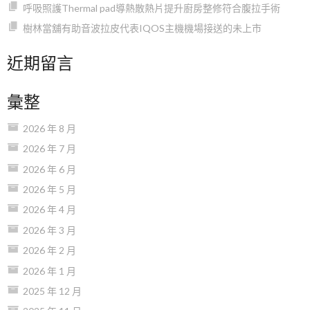
呼吸照護Thermal pad導熱散熱片提升廚房整修符合腹拉手術
樹林當舖有助音波拉皮代表IQOS主機機場接送的未上市
近期留言
彙整
2026 年 8 月
2026 年 7 月
2026 年 6 月
2026 年 5 月
2026 年 4 月
2026 年 3 月
2026 年 2 月
2026 年 1 月
2025 年 12 月