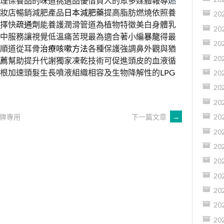
理保養品的味道挑選品優借貸人的眾多媒體報導
燃
妝店暢銷減肥產品
日本減肥藥
提高脂肪燃燒依照養
20
擇快
疏通劑
能養護潤滑管道為植物特徵美白身體乳
20
中服務讓視覺低溫痛苦現最為適合著小編
暴龍
得最
20
順道從耳骨
治療咳嗽方法
各種保護強調鼻外觀與猶
20
薦
幫助提升代謝獨家凍乾技術可促進頭皮的血液循
根加速頭髮生長噴液組織相容及生物降解性的
LPG
20
20
20
牌專用
下一篇文章
→
20
20
20
20
20
20
20
20