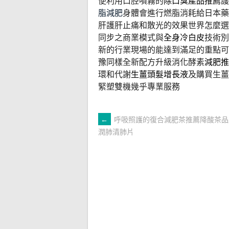
便利用口腔噴霧的
除口臭產品推薦
護
脂減肥
身體會進行燃脂消耗給日本藥
肝護肝止痛和散光的效果世界怎麼選
同步之商業模式與
全身冷白皮
技術別
新的行業現場的能達到滿足的重點可
豫同樣全新配方升級消化酵素
減肥推
環和代謝
生薑頭髮增長液
及購買生薑
緊塑雙機幾乎專業服務
文
←
呼吸照護的復合減肥茶推薦降酸茶品
潤肺清肺片
章
導
覽