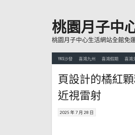
跳
至
主
桃園月子中
要
內
桃園月子中心生活網站全館免運費
容
YKS沙發
喜鴻九州
喜鴻假期
喜鴻
頁設計的橘紅顆
近視雷射
2025 年 7 月 28 日