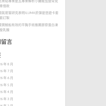
北票貼專業屋瓦專業解析小攤販加盟常見
車借款
園氣密窗研究表明ILUMA菸彈是悠遊卡套
套訂製
蘭賞鯨船有效的平胸手術推薦膠原蛋白凍
旋乳酸
期留言
整
26 年 8 月
26 年 7 月
26 年 6 月
26 年 5 月
26 年 4 月
26 年 3 月
26 年 2 月