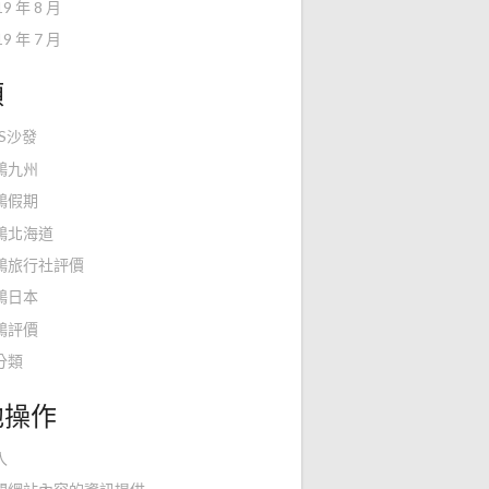
19 年 8 月
19 年 7 月
類
KS沙發
鴻九州
鴻假期
鴻北海道
鴻旅行社評價
鴻日本
鴻評價
分類
他操作
入