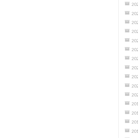
20
20
20
20
20
20
20
20
20
20
20
20
20
20
20