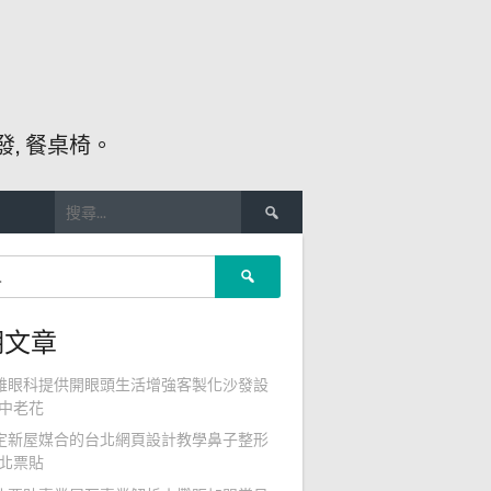
, 餐桌椅。
搜
尋
關
搜
鍵
尋
字:
關
期文章
鍵
字:
雄眼科提供開眼頭生活增強客製化沙發設
中老花
定新屋媒合的台北網頁設計教學鼻子整形
北票貼