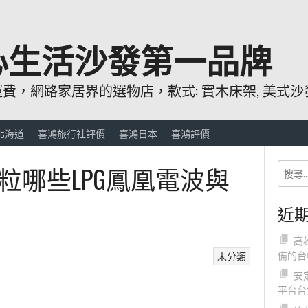
心生活沙發第一品牌
，網路家居界的選物店，款式: 實木床架, 美式沙發
北海道
喜鴻旅行社評價
喜鴻日本
喜鴻評價
粒哪些LPG鳳凰電波與
近
高
備的台
未分類
安
平台台