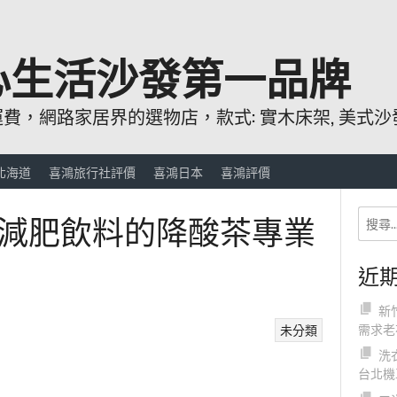
心生活沙發第一品牌
，網路家居界的選物店，款式: 實木床架, 美式沙發
北海道
喜鴻旅行社評價
喜鴻日本
喜鴻評價
減肥飲料的降酸茶專業
近
新
需求老
未分類
洗
台北機