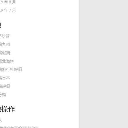
19 年 8 月
19 年 7 月
類
KS沙發
鴻九州
鴻假期
鴻北海道
鴻旅行社評價
鴻日本
鴻評價
分類
他操作
入