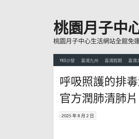
跳
至
主
桃園月子中
要
內
桃園月子中心生活網站全館免運費
容
YKS沙發
喜鴻九州
喜鴻假期
喜鴻
呼吸照護的排毒
官方潤肺清肺片
2025 年 8 月 2 日