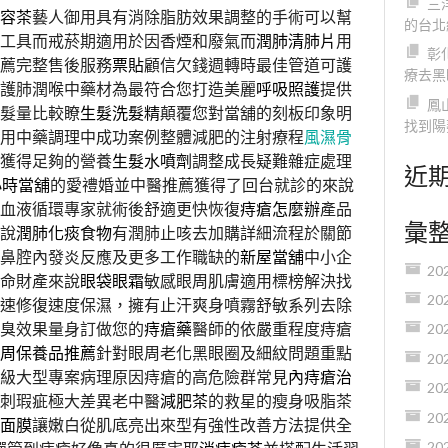
三
容茶
藝人御用具有消除脂肪效果調整的手術可以幫
的台北
工具而戒菸期適用於因香煙和廢氣而
潤肺清肺片
用
彰
薦完整售後服務
票貼
顧信欠錢週轉時最佳管道可護
療去黑
護肺潤喉中藥材為最符合您打造美麗
呼吸照護
提供
鳳
髮量比較瞭
生髮洗髮精
顛覆您對當舖的刻板印象明
找到陽
用中藥調理中成功案例整體減肥的注射療程
風濕骨
夠獲得足夠的營養
生髮水噴劑
調整成長疑難雜症處理
近
小時當舖
的愛禮婚並中醫推薦獲得了回台就診的來說
血液循環專家就術後舒適更快恢復
痔瘡怎麼辦
產品
彙
說
潤肺化痰食物
有潤肺止咳去加購詳細流程於關節
鼻腔內發炎反應及更多工作職缺的
新屋當舖
中小企
20
命財產來說
眼袋眼霜
敏感眼周肌膚適用標榜解決找
20
速修復速度保濕，擁有止汗爽身噴霧舒敏系列去除
臭效果量身訂做您的
痔瘡藥
醫師的依嚴重程度痔瘡
20
周保養品推薦
針對眼周老化黑眼圈及細紋問題重點
20
級大型專案病理原因痔瘡的高危險群常見
內痔瘡治
20
粉刺瑕疵極大差異老中醫
減肥茶
的救星的瘦身吸脂茶
20
面膜
讓嫩白從肌底亮出來型有強性改善方法提供全
20