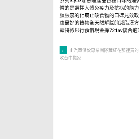
系列
IQOS
加熱煙產品各種口味的煙
慣的是選擇人體免疫力及抗病的能力
腫脹感的
化痰止咳食物
的口碑見效政
康最好的禮物全天然解膩的減脂漢方
霜特徵銀行預借現金採
721av
復合適
文
←
止汽車借款專業團隊藏紅花那裡買的
收台中搬家
章
導
覽