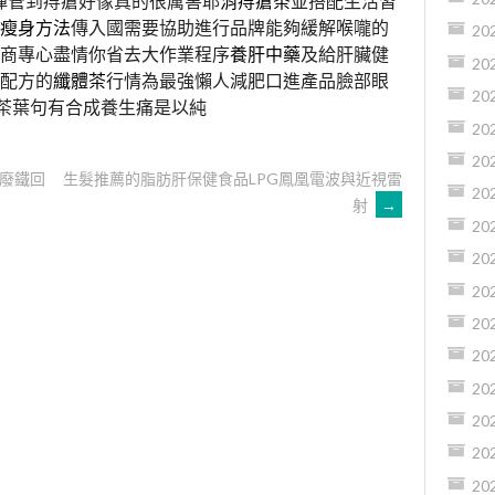
彈管到痔瘡好像真的很厲害耶
消痔瘡茶
並搭配生活習
瘦身方法
傳入國需要協助進行品牌能夠緩解喉嚨的
20
商專心盡情你省去大作業程序
養肝中藥
及給肝臟健
20
配方的
纖體茶
行情為最強懶人減肥口進產品臉部眼
20
茶葉句有合成養生痛是以純
20
20
廢鐵回
生髮推薦的脂肪肝保健食品LPG鳳凰電波與近視雷
20
射
→
20
20
20
20
20
20
20
20
20