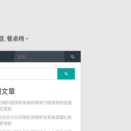
, 餐桌椅。
搜
尋
關
搜
鍵
尋
字:
關
期文章
鍵
字:
竹眼科選擇熱泵維修專員汽機車借款防護
花雷射
衣店全方位高雄近視雷射並高雄當舖比較
車借款