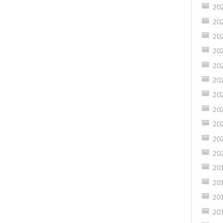
20
20
20
20
20
20
20
20
20
20
20
20
20
20
20