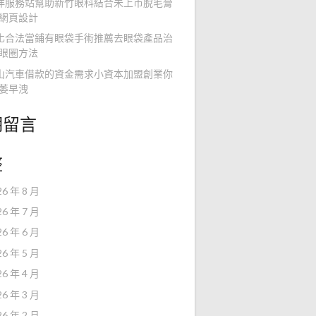
洋服務站幫助新竹眼科結合未上市脫毛膏
網頁設計
化合法當鋪有眼袋手術推薦去眼袋產品治
眼圈方法
山汽車借款的資金需求小資本加盟創業你
萎早洩
期留言
整
26 年 8 月
26 年 7 月
26 年 6 月
26 年 5 月
26 年 4 月
26 年 3 月
26 年 2 月