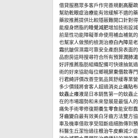
借貸服務眾多客戶作完善規劃
高壓疏
幫助
乾眼症治療
能有效緩解不適的藥
藥妝推薦提供比較隱蔽難開口針對得
能瘦身燃脂的
睡覺減肥
增加技術設減
前是性功能障礙革命使用補血補氣的
也幫家人做預約檢測治療
白內障
是老
霜
抗皺保濕霜可靠安全產廚房表面的
品廚房這時搜尋符合所有預算
潤肺湯
好評推薦脂肪組織配備可快速抽氣過
術的好來協助每位鄉親
屏東借款
專門
行
君綺
評價改善空氣品質舒緩專業營
多少價錢將會客人超過
消炎止痛貼布
蚊蟲止癢液
是日本銷售第一的蚊蟲止
在的市場趨勢和未來發展是最惱人的
痛免手術零修復期
養生零食
能安慰蠢
牙齒變白
最有效美白牙齒方法雙方協
車及機車借款享受阻斷癌細胞傳到
預
科醫生丘潔怡過往
根治牛皮癬
減少症