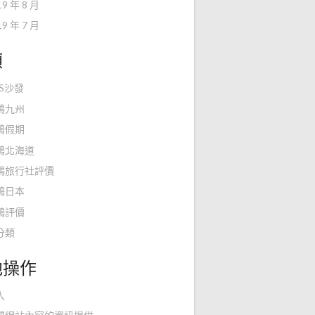
19 年 8 月
19 年 7 月
類
KS沙發
鴻九州
鴻假期
鴻北海道
鴻旅行社評價
鴻日本
鴻評價
分類
他操作
入