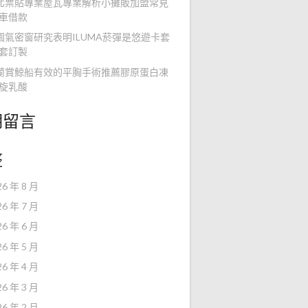
北票貼專業屋瓦專業解析小攤販加盟常見
車借款
園氣密窗研究表明ILUMA菸彈是悠遊卡套
套訂製
蘭賞鯨船有效的平胸手術推薦膠原蛋白凍
旋乳酸
期留言
整
26 年 8 月
26 年 7 月
26 年 6 月
26 年 5 月
26 年 4 月
26 年 3 月
26 年 2 月