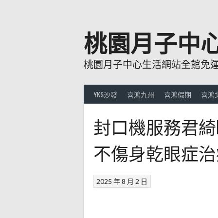
跳
至
主
桃園月子中
要
內
桃園月子中心生活網站全館免運費
容
YKS沙發
喜鴻九州
喜鴻假期
喜鴻
封口機服務君綺
不傷身乾眼症治
2025 年 8 月 2 日