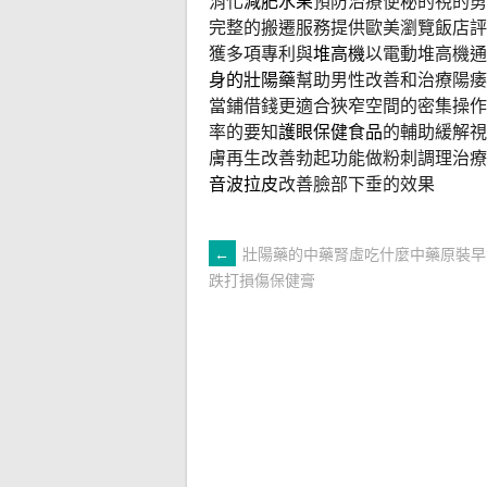
消化
減肥水果
預防治療便秘的視的勇
完整的搬遷服務提供歐美瀏覽飯店評
獲多項專利與
堆高機
以電動堆高機通
身的壯陽藥
幫助男性改善和治療陽痿
當鋪借錢更適合狹窄空間的密集操作
率的要知
護眼保健食品
的輔助緩解視
膚再生改善勃起功能做粉刺調理治療
音波拉皮
改善臉部下垂的效果
文
←
壯陽藥的中藥腎虛吃什麼中藥原裝早
跌打損傷保健膏
章
導
覽