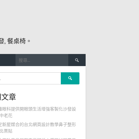
, 餐桌椅。
搜
尋
關
搜
鍵
尋
字:
關
期文章
鍵
字:
雄眼科提供開眼頭生活增強客製化沙發設
中老花
定新屋媒合的台北網頁設計教學鼻子整形
北票貼