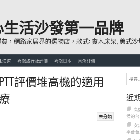
心生活沙發第一品牌
，網路家居界的選物店，款式: 實木床架, 美式沙發
北海道
喜鴻旅行社評價
喜鴻日本
喜鴻評價
PTT評價堆高機的適用
療
近
高
備的台
未分類
安
平台台