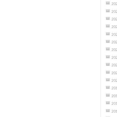
20
20
20
20
20
20
20
20
20
20
20
20
20
20
20