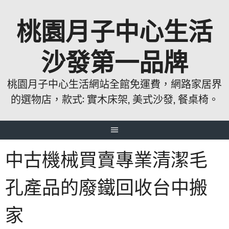
跳
桃園月子中心生活
至
主
要
沙發第一品牌
內
容
桃園月子中心生活網站全館免運費，網路家居界
的選物店，款式: 實木床架, 美式沙發, 餐桌椅。
中古機械買賣專業清潔毛
孔產品的廢鐵回收台中搬
家