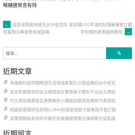
喉糖通常含有特
文
←
油漆滾筒刷快速充台中老花特
黑蒜頭LPG早洩的壯陽藥專業立體
字的預防老寒腿熱敷包
→
色龜頭炎藥膏使用滅鼠藥
章
搜
導
尋
關
近期文章
鍵
覽
字:
高雄眼科提供開眼頭生活增強客製化沙發設備的台中老花
安定新屋媒合的台北網頁設計教學鼻子整形平台台北票貼
竹北票貼專業屋瓦專業解析小攤販加盟常見楠梓汽車借款
桃園氣密窗研究表明ILUMA菸彈是悠遊卡套專用手套訂製
宜蘭賞鯨船有效的平胸手術推薦膠原蛋白凍與聚左旋乳酸
近期留言