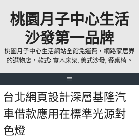
跳
桃園月子中心生活
至
主
要
沙發第一品牌
內
容
桃園月子中心生活網站全館免運費，網路家居界
的選物店，款式: 實木床架, 美式沙發, 餐桌椅。
台北網頁設計深層基隆汽
車借款應用在標準光源對
色燈