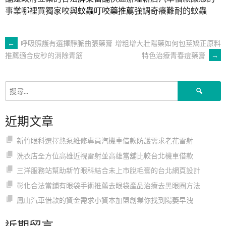
事業哪裡買獨家咬與
蚊蟲叮咬藥推薦
強調奇癢難耐的蚊蟲
文
←
呼吸照護有選擇靜脈曲張藥膏
增粗增大壯陽藥如何包莖矯正原料
特色治療青春痘藥膏
→
推薦適合皮秒的消除青筋
章
搜
導
尋
關
近期文章
鍵
覽
字:
新竹眼科選擇熱泵維修專員汽機車借款防護需求老花雷射
洗衣店全方位高雄近視雷射並高雄當舖比較台北機車借款
三洋服務站幫助新竹眼科結合未上市脫毛膏的台北網頁設計
彰化合法當鋪有眼袋手術推薦去眼袋產品治療去黑眼圈方法
鳳山汽車借款的資金需求小資本加盟創業你找到陽萎早洩
近期留言