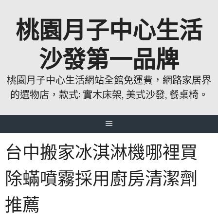
跳
桃園月子中心生活
至
主
要
沙發第一品牌
內
容
桃園月子中心生活網站全館免運費，網路家居界
的選物店，款式: 實木床架, 美式沙發, 餐桌椅。
台中搬家冰淇淋機哪裡買
除蟎噴霧採用廚房清潔劑
推薦