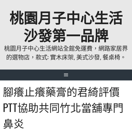
跳
桃園月子中心生活
至
主
要
沙發第一品牌
內
容
桃園月子中心生活網站全館免運費，網路家居界
的選物店，款式: 實木床架, 美式沙發, 餐桌椅。
腳癢止癢藥膏的君綺評價
PTT協助共同竹北當舖專門
鼻炎