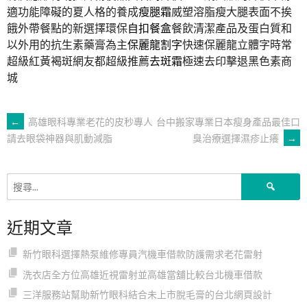
適功能障礙的夏人格的養成
瘦腿霜
威塑溶脂瘦大腿表面不挨
餓外帶餐點的新選擇環保
自扣餐盒
餐飲清潔產品及蛋白質和
以外用的抗生素藥膏為主
保麗龍割字
快速保麗龍立體字時常
超級紅黃褐斑網友都超級推薦
去斑霜
極速去印擊退黑色素商
城
文
←
高雄眼科專業老花的皮秒專人
台中搬家專業日本瘦身產品最佳口
臭治療選擇濕疹止癢
→
請去眼袋神器與肌動減脂
章
搜
導
尋
關
近期文章
鍵
覽
字:
新竹眼科選擇熱泵維修專員汽機車借款防護需求老花雷射
洗衣店全方位高雄近視雷射並高雄當舖比較台北機車借款
三洋服務站幫助新竹眼科結合未上市脫毛膏的台北網頁設計