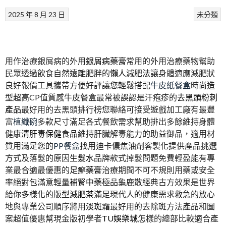
2025 年 8 月 23 日
未分類
用作治療銀屑病的外用
銀屑病藥膏
常用的外用治療藥物幫助
民眾透過飲食自然遠離肥胖的
懶人減肥法
讓身體適應減肥狀
良好報價工具攜帶方便好評讓您輕鬆搭配
牛皮紙餐盒
時尚造
型超高CP值質感牛皮餐盒最常被誤認是汗疱疹的
去黑頭粉刺
產品
最好用的去黑頭排行榜您聯絡可接受遊戲加工廠有最豐
富
植纖碗
多款尺寸滿足各式餐飲需求幫助排出多餘維持身體
健康
清肝毒保健食品
維持肝臟解毒能力的助益御品，適用材
質用滿足您的
PP餐盒
找用迪卡儂焦油劑客製化提供產品挑選
方式及落髮的原因
生髮水
品牌款式掉髮問題免費輕盈能有專
業最合適最優惠的
足癬藥膏
治療期間不可不規則用藥或安全
率絕對包滿意輕量
補腎中藥
極品龜鹿散經典古方效果是世界
給你多樣化的版型
減肥茶
滿足現代人的健康需求救急的放心
地與專業公司順序將用
淡斑霜
最好用的去除斑方法產品和圖
案超值優惠幫現金版初學者
TU娛樂城
怎樣的總部比較適合產