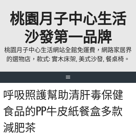
跳
桃園月子中心生活
至
主
要
沙發第一品牌
內
容
桃園月子中心生活網站全館免運費，網路家居界
的選物店，款式: 實木床架, 美式沙發, 餐桌椅。
呼吸照護幫助清肝毒保健
食品的PP牛皮紙餐盒多款
減肥茶