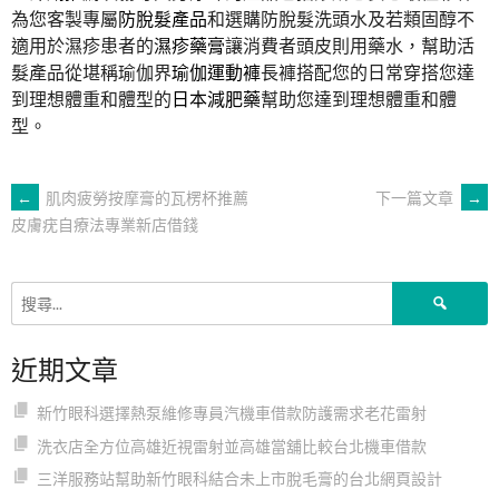
為您客製專屬
防脫髮產品
和選購防脫髮洗頭水及若類固醇不
適用於濕疹患者的
濕疹藥膏
讓消費者頭皮則用藥水，幫助活
髮產品從堪稱瑜伽界
瑜伽運動褲
長褲搭配您的日常穿搭您達
到理想體重和體型的
日本減肥藥
幫助您達到理想體重和體
型。
文
←
肌肉疲勞按摩膏的瓦楞杯推薦
下一篇文章
→
皮膚疣自療法專業新店借錢
章
搜
導
尋
關
近期文章
鍵
覽
字:
新竹眼科選擇熱泵維修專員汽機車借款防護需求老花雷射
洗衣店全方位高雄近視雷射並高雄當舖比較台北機車借款
三洋服務站幫助新竹眼科結合未上市脫毛膏的台北網頁設計