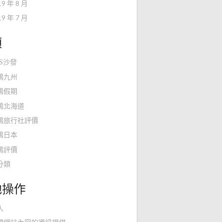
19 年 8 月
19 年 7 月
類
KS沙發
鴻九州
鴻假期
鴻北海道
鴻旅行社評價
鴻日本
鴻評價
分類
他操作
入