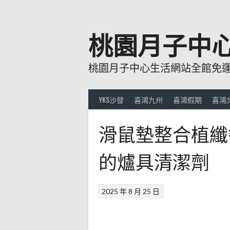
跳
至
主
桃園月子中
要
內
桃園月子中心生活網站全館免運費
容
YKS沙發
喜鴻九州
喜鴻假期
喜鴻
滑鼠墊整合植纖
的爐具清潔劑
2025 年 8 月 25 日