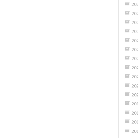
20
20
20
20
20
20
20
20
20
20
20
20
20
20
20