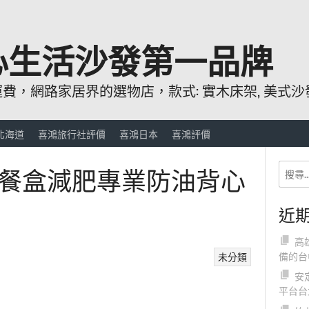
心生活沙發第一品牌
，網路家居界的選物店，款式: 實木床架, 美式沙發
北海道
喜鴻旅行社評價
喜鴻日本
喜鴻評價
餐盒減肥專業防油背心
近
高
備的台
未分類
安
平台台