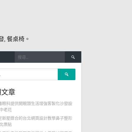
, 餐桌椅。
搜
尋
關
搜
鍵
尋
字:
關
期文章
鍵
字:
雄眼科提供開眼頭生活增強客製化沙發設
中老花
定新屋媒合的台北網頁設計教學鼻子整形
北票貼