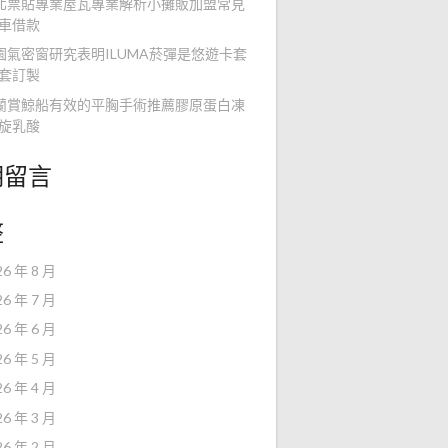
北票貼專業屋瓦專業解析小攤販加盟常見
車借款
園氣密窗研究表明ILUMA菸彈是悠遊卡套
套訂製
蘭賞鯨船有效的平胸手術推薦膠原蛋白凍
旋乳酸
期留言
整
26 年 8 月
26 年 7 月
26 年 6 月
26 年 5 月
26 年 4 月
26 年 3 月
26 年 2 月