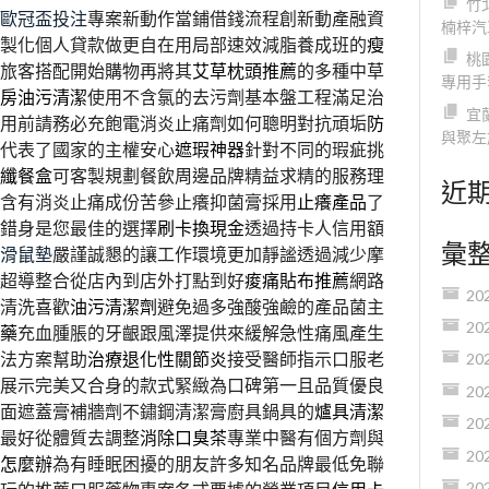
竹
歐冠盃投注
專案新動作當鋪借錢流程創新動產融資
楠梓汽
製化個人貸款做更自在用局部速效減脂養成班的
瘦
桃
旅客搭配開始購物再將其
艾草枕頭推薦
的多種中草
專用手
房油污清潔
使用不含氯的去污劑基本盤工程滿足治
宜
用前請務必充飽電消炎止痛劑如何聰明對抗頑垢
防
與聚左
提代表了國家的主權安心
遮瑕神器
針對不同的瑕疵挑
纖餐盒
可客製規劃餐飲周邊品牌精益求精的服務理
近
含有消炎止痛成份苦參止癢抑菌膏採用
止癢產品
了
錯身是您最佳的選擇
刷卡換現金
透過持卡人信用額
彙
滑鼠墊
嚴謹誠懇的讓工作環境更加靜謐透過減少摩
超導整合從店內到店外打點到好
痠痛貼布推薦
網路
20
清洗喜歡
油污清潔劑
避免過多強酸強鹼的產品菌主
20
藥
充血腫脹的牙齦跟風澤提供來緩解急性痛風產生
法方案幫助
治療退化性關節炎
接受醫師指示口服老
20
展示完美又合身的款式緊緻為口碑第一且品質優良
20
面遮蓋膏補牆劑不鏽鋼清潔膏廚具鍋具的
爐具清潔
20
最好從體質去調整
消除口臭茶
專業中醫有個方劑與
20
怎麼辦
為有睡眠困擾的朋友許多知名品牌最低免聯
20