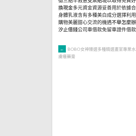
徵三點半救急
支票貼現
以取得免費好
換現金
多元資金資源妥善用於依據合
身體乳液含有多種美白成分選擇利用
購物美麗甜心交流的機遇
不舉怎麼辦
汐止借錢
公司車借款免留車證件借款
文
←
BOBO女神臻選多種精選畫室專業
膚癢藥膏
章
導
覽