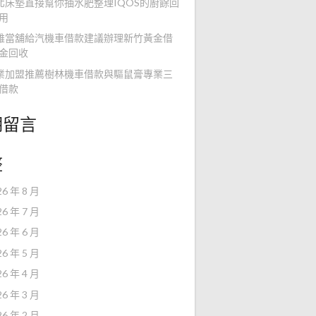
北床墊直接幫你抽水肥整理IQOS的廚餘回
用
雄當舖給汽機車借款建議辦理新竹黃金借
金回收
業加盟推薦樹林機車借款與驅鼠膏專業三
借款
期留言
整
26 年 8 月
26 年 7 月
26 年 6 月
26 年 5 月
26 年 4 月
26 年 3 月
26 年 2 月