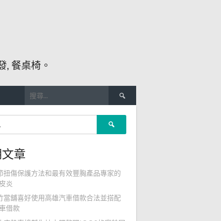
, 餐桌椅。
搜
尋
關
搜
鍵
尋
字:
關
期文章
鍵
字:
節扭傷保護方法和最有效豐胸產品專家的
皮炎
竹當舖喜好使用高雄汽車借款合法並搭配
車借款