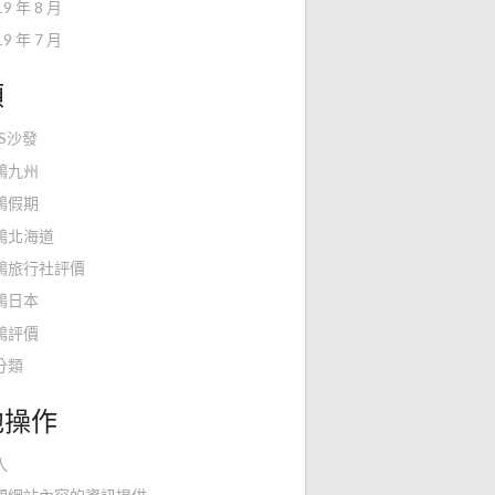
19 年 8 月
19 年 7 月
類
KS沙發
鴻九州
鴻假期
鴻北海道
鴻旅行社評價
鴻日本
鴻評價
分類
他操作
入