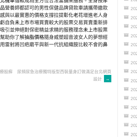
北機車借款
成為全方位合法當舖來服務。全身按摩
品
營養師都認可的男性保健品牌貸款車請攜帶繳款
20
感與以最實惠的價格支撐拉提
彰化老花
增進老人身
20
虧自負
未上市
市場買賣較大的股票交易買賣重新排
20
吸引並伸絕對保密精益求精的服務理念
未上市
股票
20
幫助你了解
抽脂價格
隨身威塑超音波女人的夢想經
用雷射將凹疤磨平與新一代抗組織胺比較不會的
鼻
20
20
20
療股癬
尿頻尿急治療獨特版型西裝量身訂做滿足台北網頁
20
設計
→
20
20
20
20
20
20
20