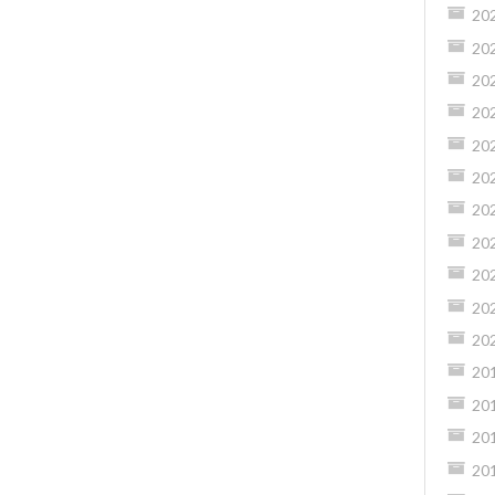
20
20
20
20
20
20
20
20
20
20
20
20
20
20
20