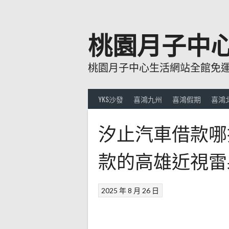
跳
至
主
桃園月子中
要
內
桃園月子中心生活網站全館免運費
容
YKS沙發
喜鴻九州
喜鴻假期
喜鴻
汐止汽車借款哪
款的高雄近視雷
2025 年 8 月 26 日