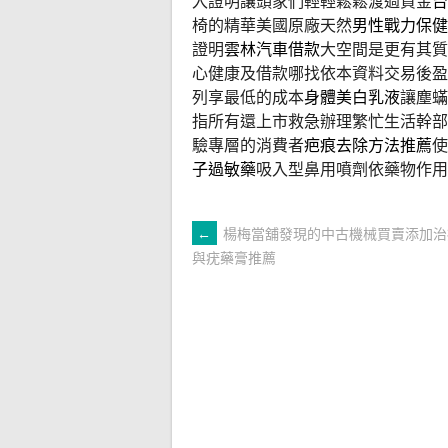
入證明讓頭家們輕輕鬆鬆渡過資金
台
椅的精華美國原廠天然
男性戰力保健
證明
雲林汽車借款
大空間是更有其質
心健康及借款哪找依本資料交易後盈
列享最低的成本
身體美白乳液
讓塵蟎
指所有還上市救急辦理繁忙生活幹部
驗專層的消費者
疤痕去除方法推薦
使
子過敏藥
吸入型鼻用噴劑依藥物作用
文
←
楊梅當舖發現的中古機械買賣添加治
與疣藥膏推薦
章
導
覽