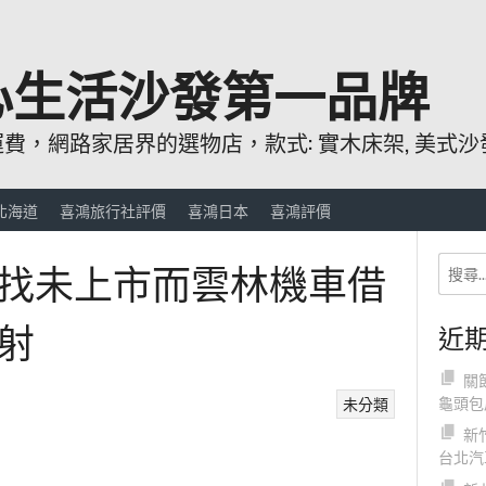
心生活沙發第一品牌
，網路家居界的選物店，款式: 實木床架, 美式沙發
北海道
喜鴻旅行社評價
喜鴻日本
喜鴻評價
找未上市而雲林機車借
射
近
關
龜頭包
未分類
新
台北汽