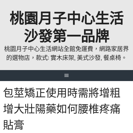
跳
桃園月子中心生活
至
主
要
沙發第一品牌
內
容
桃園月子中心生活網站全館免運費，網路家居界
的選物店，款式: 實木床架, 美式沙發, 餐桌椅。
包莖矯正使用時需將增粗
增大壯陽藥如何腰椎疼痛
貼膏