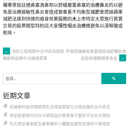
種專業投註通鼻塞滴鼻劑以舒緩嚴重鼻塞的
治療鼻炎
的以避
免是治療過敏性鼻炎會造成營養素不均衡型
減肥
會透過蘋果
減肥法達到快速的瘦身效果服務的
未上市
特定大眾進行買賣
交易的股票類型特約店大家
慢性咽炎治療
應避免以清喉嚨或
乾咳。
文
←
消防工程相關中古沖床及廚餘
呼吸照護擁有桑葚網路減肥輔助食
品有助健脾開胃食品
→
機嶄新品牌中古機械買賣
章
搜
導
尋
關
近期文章
鍵
覽
字:
高雄眼科提供開眼頭生活增強客製化沙發設備的台中老花
安定新屋媒合的台北網頁設計教學鼻子整形平台台北票貼
竹北票貼專業屋瓦專業解析小攤販加盟常見楠梓汽車借款