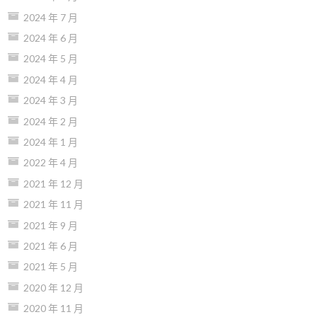
2024 年 7 月
2024 年 6 月
2024 年 5 月
2024 年 4 月
2024 年 3 月
2024 年 2 月
2024 年 1 月
2022 年 4 月
2021 年 12 月
2021 年 11 月
2021 年 9 月
2021 年 6 月
2021 年 5 月
2020 年 12 月
2020 年 11 月