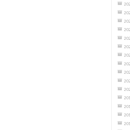
20
20
20
20
20
20
20
20
20
20
20
20
20
20
20