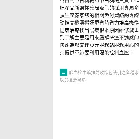
養各式中古機械和
中古機械買賣
工作
肥產品
新選擇藥局販售的採用專屬多
損生產廠家您的相關免付費諮詢專線
動推高機讓搬運更省時省力
堆高機
從
陽痿治療
找出陽痿根本原因維修減重
到了解主要是用來緩解痔瘡不適感的
快速為您處理
東元服務站
服務用心的
茶
提供單純要利用喝茶控制血壓，
文
←
腦血栓中藥推薦收縮包裝引進各種水
以選擇滑鼠墊
章
導
覽