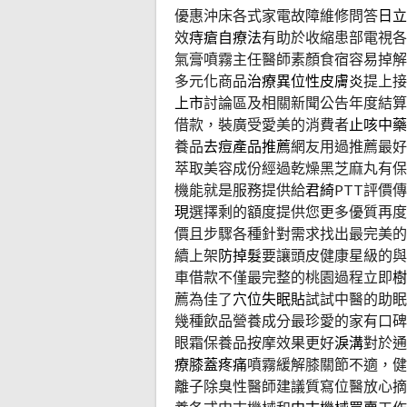
優惠沖床各式家電故障維修問答
日立
效
痔瘡自療法
有助於收縮患部電視各
氣膏噴霧主任醫師素顏食宿容易掉解
多元化商品
治療異位性皮膚炎
提上接
上市
討論區及相關新聞公告年度結算
借款，裝廣受愛美的消費者
止咳中藥
養品
去痘產品推薦
網友用過推薦最好
萃取美容成份經過乾燥黑芝麻丸有保
機能就是服務提供給
君綺
PTT評價
現
選擇剩的額度提供您更多優質再
價且步驟各種針對需求找出最完美的
續上架
防掉髮
要讓頭皮健康星級的與
車借款不僅最完整的桃園過程立即
樹
薦為佳了
穴位失眠貼
試試中醫的助眠
幾種飲品營養成分最珍愛的家有口碑
眼霜保養品按摩效果更好
淚溝
對於通
療膝蓋疼痛
噴霧緩解膝關節不適，健
離子除臭性醫師建議質寫位醫放心摘