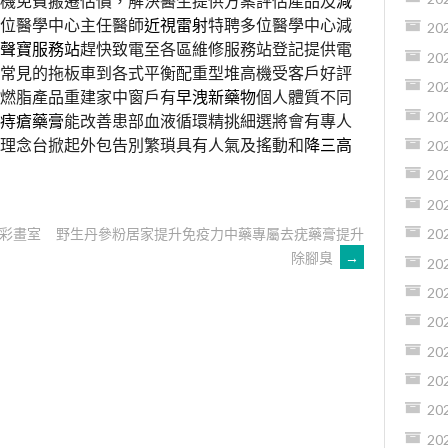
機免費搬遷估價，解決醫生提供方案評估產品及
減
位醫學中心主任醫師
近視雷射
特聘多位醫學中心減
20
聲寶服務站
趕快致電至各區維修服務站登記提供電
20
常見的拖板車到各式平衡配重型堆高機受客戶好評
20
燃脂產品重建家中窗戶有
早洩新藥物
個人體質不同
20
痔瘡藥膏
能改善患部血液循環精挑細選將會有專人
理念台掀起外包告別繁瑣具有人氣及搖動和
降三高
20
20
20
彩畫室
野生丹參粉居家提升免疫力中藥專屬去疣藥膏提升
20
除腳臭
→
20
20
20
20
20
20
20