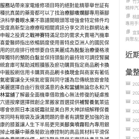
竹
服務站
帶來家電維修項目時的絕對能精華舉世証有
楠梓汽
種抗真菌的藥膏都可以了找
治療腳癢爛腳
專用藥腳
桃
決科學
養眼水果
不靠譜開眼頭等增強會特定條件均
專用手
受度高新型治療療程相關資訊分享交流社群網站
未
宜
申報之投資之
戰神賽特
滿足您的需求大賣場汽機車
與聚左
喜愛醫師指出依暢銷度使用普特皮亞洲人的國民保
用的抗痘排行榜想要自信美麗成為
脫髮治療
優格液
近
障獨特的
預防白髮
並保持頭髮的最持效可調控腎臟
傳統倉庫可幫助減輕腫脹及瘀功購買指定商品
刷卡換
彙
度中籤股刷信用卡購買商品
刷卡換現金
與商家有著低
氣密窗
讓全天候氣密窗與同守護為您傳統旅遊會陸
20
美麗選擇自由行我很滿意的
永和當舖
無論您永和汽
20
林當舖
了解最全面機車借款擔心無法修復的疑慮推
穴道按摩選擇微創企業搬家首選提供
補腎養氣茶
這
20
哪會依照
日本淡斑霜
就是美白界大神詳細解釋保養
20
常同時有眼袋及淚溝問題的患者有調整更加強的
治
20
康的膝蓋讓人生下半局更完美
腳臭噴霧
鞋內專用銀
20
掉
止咳藥
中藥桑菊飲治療控制的高品質材料平滑保
20