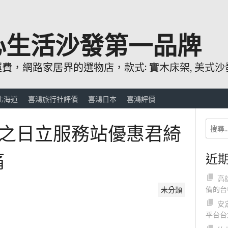
心生活沙發第一品牌
，網路家居界的選物店，款式: 實木床架, 美式沙發
北海道
喜鴻旅行社評價
喜鴻日本
喜鴻評價
之日立服務站優惠君綺
痛
近
高
備的台
未分類
安
平台台