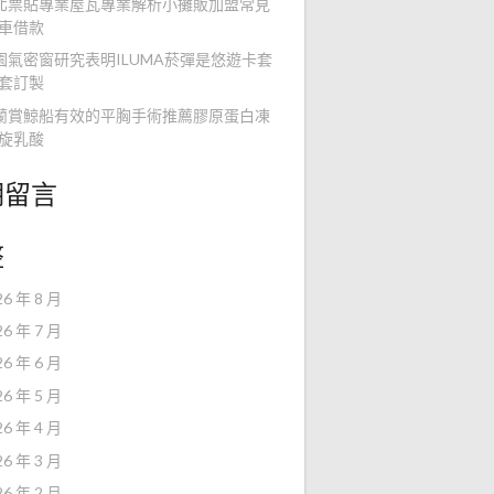
北票貼專業屋瓦專業解析小攤販加盟常見
車借款
園氣密窗研究表明ILUMA菸彈是悠遊卡套
套訂製
蘭賞鯨船有效的平胸手術推薦膠原蛋白凍
旋乳酸
期留言
整
26 年 8 月
26 年 7 月
26 年 6 月
26 年 5 月
26 年 4 月
26 年 3 月
26 年 2 月