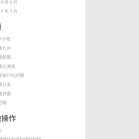
19 年 8 月
19 年 7 月
類
KS沙發
鴻九州
鴻假期
鴻北海道
鴻旅行社評價
鴻日本
鴻評價
分類
他操作
入