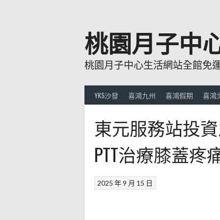
跳
至
主
桃園月子中
要
內
桃園月子中心生活網站全館免運費
容
YKS沙發
喜鴻九州
喜鴻假期
喜鴻
東元服務站投資
PTT治療膝蓋疼
2025 年 9 月 15 日