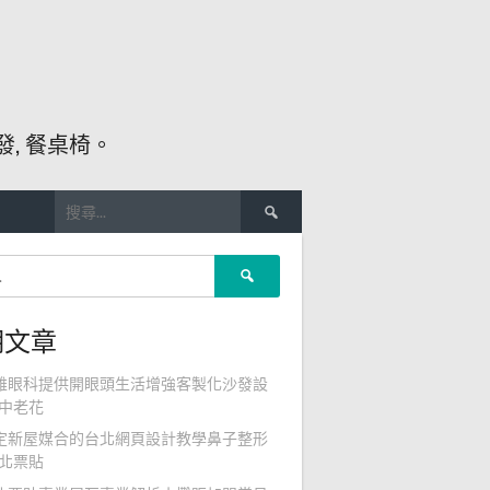
, 餐桌椅。
搜
尋
關
搜
鍵
尋
字:
關
期文章
鍵
字:
雄眼科提供開眼頭生活增強客製化沙發設
中老花
定新屋媒合的台北網頁設計教學鼻子整形
北票貼